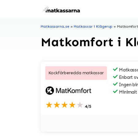
Hoppa
till
innehåll
Matkassarna.se
»
Matkassar i Klågerup
»
Matkomfort
Matkomfort i K
Matkassa
Kockförberedda matkassar
Enbart s
Ingen bi
Minimalt
★★★★★
4/5