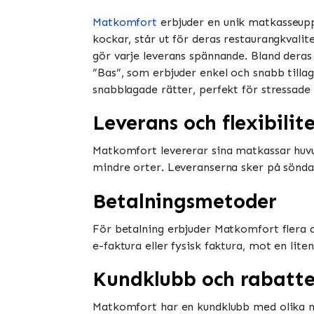
Matkomfort
erbjuder en unik matkasseupp
kockar, står ut för deras restaurangkvalit
gör varje leverans spännande. Bland deras
”Bas”, som erbjuder enkel och snabb tilla
snabblagade rätter, perfekt för stressade dag
Leverans och flexibilit
Matkomfort levererar sina matkassar huvud
mindre orter. Leveranserna sker på söndagar
Betalningsmetoder
För betalning erbjuder Matkomfort flera 
e-faktura eller fysisk faktura, mot en lite
Kundklubb och rabatte
Matkomfort har en kundklubb med olika me