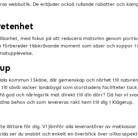
as webbutik. De erbjuder också rullande rabatter och kampa
vetenhet
llbarhet, med fokus på att reducera matsvinn genom portio
h förbereder tidskrävande moment som såser och soppor i f
upplevelse​​​​.
rup
edala kommun i Skåne, där gemenskap och närhet till nature
 till såväl vacker landsbygd som storstadens faciliteter tack
få god och näringsrik mat direkt till din dörr? Då har vi sva
dina behov och som levereras rakt hem till dig i Klågerup.
ite lättare för dig. Vi jämför alla leverantörer av matkassar 
sida ser du snabbt och enkelt en överblick över olika aspekt