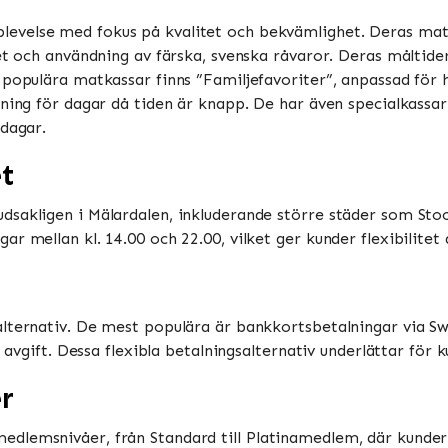
levelse med fokus på kvalitet och bekvämlighet. Deras matk
et och användning av färska, svenska råvaror. Deras måltide
 populära matkassar finns ”Familjefavoriter”, anpassad för 
gning för dagar då tiden är knapp. De har även specialkass
ar​​​​.
et
sakligen i Mälardalen, inkluderande större städer som Stock
 mellan kl. 14.00 och 22.00, vilket ger kunder flexibilitet a
alternativ. De mest populära är bankkortsbetalningar via S
n avgift. Dessa flexibla betalningsalternativ underlättar för 
r
dlemsnivåer, från Standard till Platinamedlem, där kunder