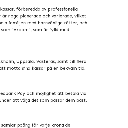
assar, förberedda av professionella
r är noga planerade och varierade, vilket
hela familjen med barnvänliga rätter, och
ar som ”Vroom”, som är fylld med
holm, Uppsala, Västerås, samt till flera
tt motta sina kassar på en bekväm tid​​​​.
wedbank Pay och möjlighet att betala via
kunder att välja det som passar dem bäst​​.
 samlar poäng för varje krona de