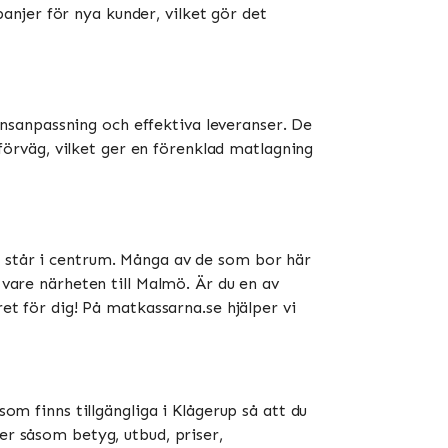
njer för nya kunder, vilket gör det
nsanpassning och effektiva leveranser. De
örväg, vilket ger en förenklad matlagning
n står i centrum. Många av de som bor här
 vare närheten till Malmö. Är du en av
ret för dig! På matkassarna.se hjälper vi
som finns tillgängliga i Klågerup så att du
er såsom betyg, utbud, priser,