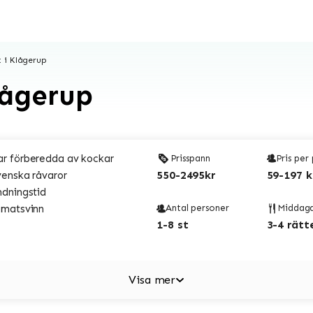
 i Klågerup
lågerup
r förberedda av kockar
Prisspann
Pris per
550-2495kr
59-197 k
venska råvaror
ndningstid
 matsvinn
Antal personer
Middag
1-8 st
3-4 rätt
Visa mer