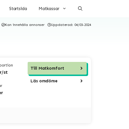
Startsida
Matkassar
Kan innehålla annonser
Uppdaterad:
04/03-2024
 portion
Till
Matkomfort
r/st
Läs omdöme
ar
er