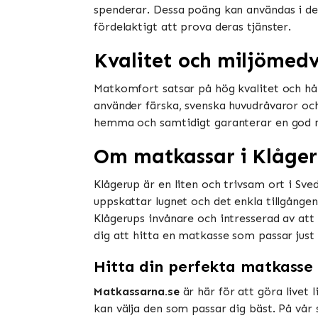
spenderar. Dessa poäng kan användas i der
fördelaktigt att prova deras tjänster​​.
Kvalitet och miljömed
Matkomfort satsar på hög kvalitet och hå
använder färska, svenska huvudråvaror oc
hemma och samtidigt garanterar en god mat
Om matkassar i Klåge
Klågerup är en liten och trivsam ort i Sv
uppskattar lugnet och det enkla tillgången
Klågerups invånare och intresserad av att 
dig att hitta en matkasse som passar just 
Hitta din perfekta matkasse
Matkassarna.se
är här för att göra livet l
kan välja den som passar dig bäst. På vår 