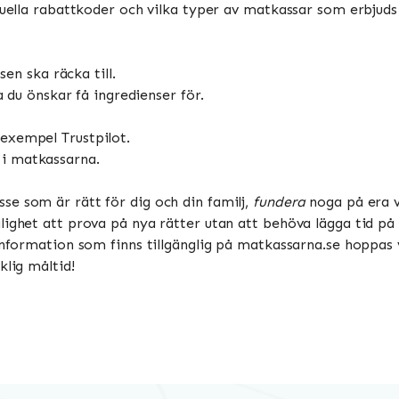
tuella rabattkoder och vilka typer av matkassar som erbjuds –
n ska räcka till.
du önskar få ingredienser för.
 exempel Trustpilot.
 i matkassarna.
e som är rätt för dig och din familj,
fundera
noga på era 
ighet att prova på nya rätter utan att behöva lägga tid på 
 information som finns tillgänglig på matkassarna.se hoppas
klig måltid!