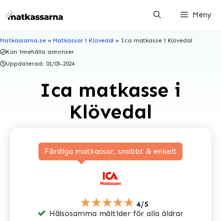
Hoppa
Meny
till
innehåll
Matkassarna.se
»
Matkassar i Klövedal
»
Ica matkasse i Klövedal
Kan innehålla annonser
Uppdaterad:
01/03-2024
Ica matkasse i
Klövedal
Färdiga matkassar, snabbt & enkelt
★★★★★
4/5
Hälsosamma måltider för alla åldrar