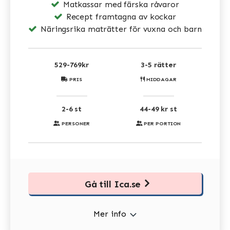
Matkassar med färska råvaror
Recept framtagna av kockar
Näringsrika maträtter för vuxna och barn
529-769kr
3-5 rätter
PRIS
MIDDAGAR
2-6 st
44-49 kr st
PERSONER
PER PORTION
Gå till Ica.se
Mer info