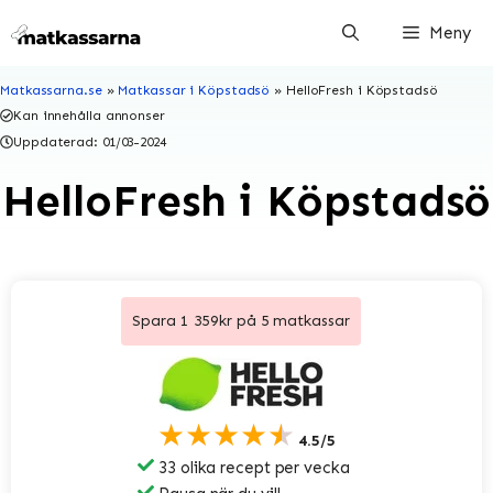
Hoppa
Meny
till
innehåll
Matkassarna.se
»
Matkassar i Köpstadsö
»
HelloFresh i Köpstadsö
Kan innehålla annonser
Uppdaterad:
01/03-2024
HelloFresh i Köpstadsö
Spara 1 359kr på 5 matkassar
★★★★★
4.5/5
33 olika recept per vecka