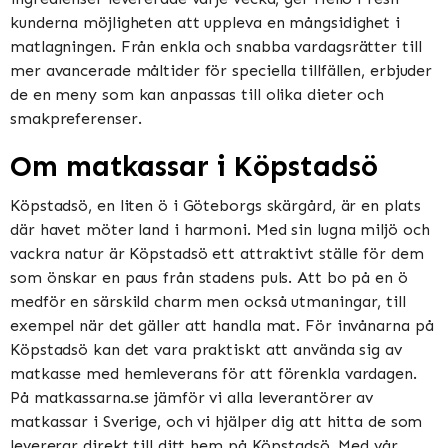
kunderna möjligheten att uppleva en mångsidighet i
matlagningen. Från enkla och snabba vardagsrätter till
mer avancerade måltider för speciella tillfällen, erbjuder
de en meny som kan anpassas till olika dieter och
smakpreferenser.
Om matkassar i Köpstadsö
Köpstadsö, en liten ö i Göteborgs skärgård, är en plats
där havet möter land i harmoni. Med sin lugna miljö och
vackra natur är Köpstadsö ett attraktivt ställe för dem
som önskar en paus från stadens puls. Att bo på en ö
medför en särskild charm men också utmaningar, till
exempel när det gäller att handla mat. För invånarna på
Köpstadsö kan det vara praktiskt att använda sig av
matkasse med hemleverans för att förenkla vardagen.
På matkassarna.se jämför vi alla leverantörer av
matkassar i Sverige, och vi hjälper dig att hitta de som
levererar direkt till ditt hem på Köpstadsö. Med vår