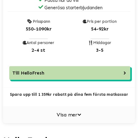
Pausa när du vill
Generösa starterbjudanden
Prisspann
Pris per portion
550-1090kr
54-92kr
Antal personer
Middagar
2-4 st
3-5
Till
HelloFresh
Spara upp till 1 359kr rabatt på dina fem första matkassar
Visa mer