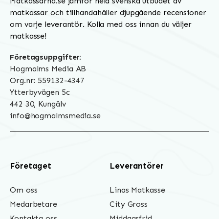
Matkassarna.se jämför hela svenska utbudet av
matkassar och tillhandahåller djupgående recensioner
om varje leverantör. Kolla med oss innan du väljer
matkasse!
Företagsuppgifter:
Hogmalms Media AB
Org.nr: 559132-4347
Ytterbyvägen 5c
442 30, Kungälv
info@hogmalmsmedia.se
Företaget
Leverantörer
Om oss
Linas Matkasse
Medarbetare
City Gross
Kontakta oss
Middagsfrid