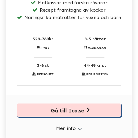
Matkassar med färska råvaror
Recept framtagna av kockar
Näringsrika maträtter för vuxna och barn
529-769kr
3-5 rätter
PRIS
MIDDAGAR
2-6 st
44-49 kr st
PERSONER
PER PORTION
Gå till Ica.se
Mer info