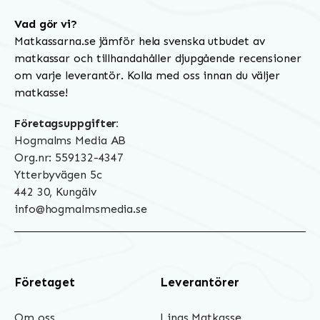
Vad gör vi?
Matkassarna.se jämför hela svenska utbudet av
matkassar och tillhandahåller djupgående recensioner
om varje leverantör. Kolla med oss innan du väljer
matkasse!
Företagsuppgifter:
Hogmalms Media AB
Org.nr: 559132-4347
Ytterbyvägen 5c
442 30, Kungälv
info@hogmalmsmedia.se
Företaget
Leverantörer
Om oss
Linas Matkasse