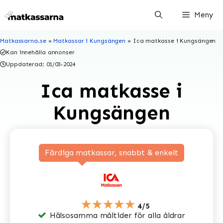
Hoppa
Meny
till
innehåll
Matkassarna.se
»
Matkassar i Kungsängen
»
Ica matkasse i Kungsängen
Kan innehålla annonser
Uppdaterad:
01/03-2024
Ica matkasse i
Kungsängen
Färdiga matkassar, snabbt & enkelt
★★★★★
4/5
Hälsosamma måltider för alla åldrar