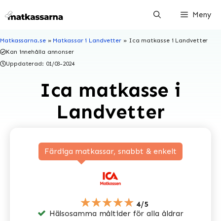
Hoppa
Meny
till
innehåll
Matkassarna.se
»
Matkassar i Landvetter
»
Ica matkasse i Landvetter
Kan innehålla annonser
Uppdaterad:
01/03-2024
Ica matkasse i
Landvetter
Färdiga matkassar, snabbt & enkelt
★★★★★
4/5
Hälsosamma måltider för alla åldrar