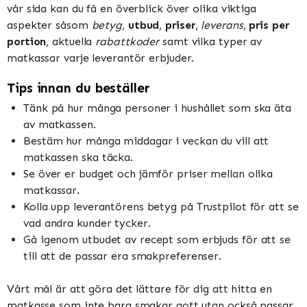
vår sida kan du få en överblick över olika viktiga
aspekter såsom
betyg
,
utbud
,
priser
,
leverans
,
pris per
portion
, aktuella
rabattkoder
samt vilka typer av
matkassar varje leverantör erbjuder.
Tips innan du beställer
Tänk på hur många personer i hushållet som ska äta
av matkassen.
Bestäm hur många middagar i veckan du vill att
matkassen ska täcka.
Se över er budget och jämför priser mellan olika
matkassar.
Kolla upp leverantörens betyg på Trustpilot för att se
vad andra kunder tycker.
Gå igenom utbudet av recept som erbjuds för att se
till att de passar era smakpreferenser.
Vårt mål är att göra det lättare för dig att hitta en
matkasse som inte bara smakar gott utan också passar