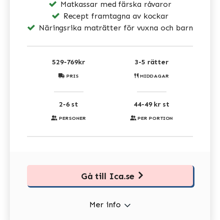
Matkassar med färska råvaror
Recept framtagna av kockar
Näringsrika maträtter för vuxna och barn
529-769kr
3-5 rätter
PRIS
MIDDAGAR
2-6 st
44-49 kr st
PERSONER
PER PORTION
Gå till Ica.se
Mer info