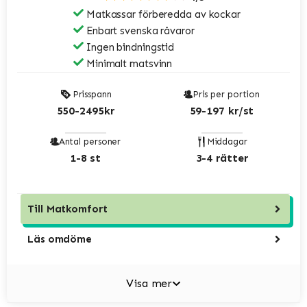
Matkassar förberedda av kockar
Enbart svenska råvaror
Ingen bindningstid
Minimalt matsvinn
Prisspann
Pris per portion
550-2495kr
59-197 kr/st
Antal personer
Middagar
1-8 st
3-4 rätter
Till
Matkomfort
Läs omdöme
Visa mer