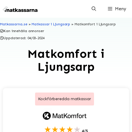
Hoppa
Meny
till
innehåll
Matkassarna.se
»
Matkassar i Ljungsarp
»
Matkomfort i Ljungsarp
Kan innehålla annonser
Uppdaterad:
04/03-2024
Matkomfort i
Ljungsarp
Kockförberedda matkassar
★★★★★
4/5