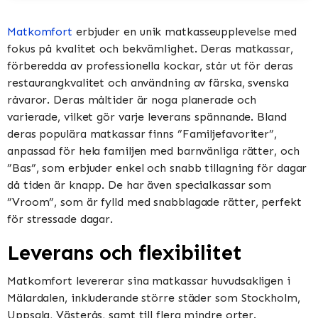
Matkomfort
erbjuder en unik matkasseupplevelse med
fokus på kvalitet och bekvämlighet. Deras matkassar,
förberedda av professionella kockar, står ut för deras
restaurangkvalitet och användning av färska, svenska
råvaror. Deras måltider är noga planerade och
varierade, vilket gör varje leverans spännande. Bland
deras populära matkassar finns ”Familjefavoriter”,
anpassad för hela familjen med barnvänliga rätter, och
”Bas”, som erbjuder enkel och snabb tillagning för dagar
då tiden är knapp. De har även specialkassar som
”Vroom”, som är fylld med snabblagade rätter, perfekt
för stressade dagar​​​​.
Leverans och flexibilitet
Matkomfort levererar sina matkassar huvudsakligen i
Mälardalen, inkluderande större städer som Stockholm,
Uppsala, Västerås, samt till flera mindre orter.