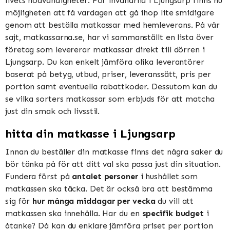
livets nödvändigheter. För invånarna i Ljungsarp finns nu
möjligheten att få vardagen att gå ihop lite smidigare
genom att beställa matkassar med hemleverans. På vår
sajt, matkassarna.se, har vi sammanställt en lista över
företag som levererar matkassar direkt till dörren i
Ljungsarp. Du kan enkelt jämföra olika leverantörer
baserat på betyg, utbud, priser, leveranssätt, pris per
portion samt eventuella rabattkoder. Dessutom kan du
se vilka sorters matkassar som erbjuds för att matcha
just din smak och livsstil.
hitta din matkasse i Ljungsarp
Innan du beställer din matkasse finns det några saker du
bör tänka på för att ditt val ska passa just din situation.
Fundera först på
antalet personer
i hushållet som
matkassen ska täcka. Det är också bra att bestämma
sig för
hur många middagar per vecka
du vill att
matkassen ska innehålla. Har du en
specifik budget
i
åtanke? Då kan du enklare jämföra priset per portion