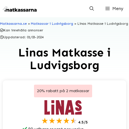
Hoppa
Meny
till
innehåll
Matkassarna.se
»
Matkassar i Ludvigsborg
»
Linas Matkasse i Ludvigsborg
Kan innehålla annonser
Uppdaterad:
01/03-2024
Linas Matkasse i
Ludvigsborg
20% rabatt på 2 matkassar
★★★★★
4.5/5