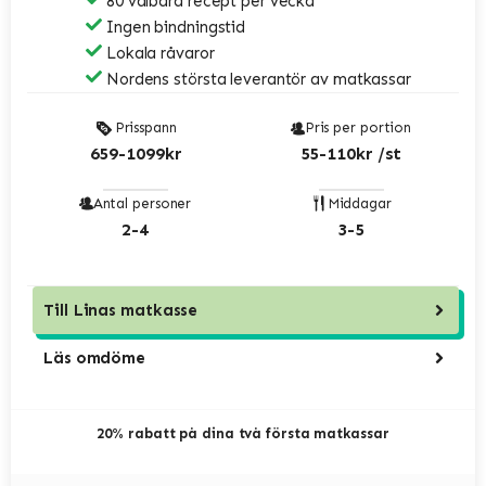
80 valbara recept per vecka
Ingen bindningstid
Lokala råvaror
Nordens största leverantör av matkassar
Prisspann
Pris per portion
659-1099kr
55-110kr /st
Antal personer
Middagar
2-4
3-5
Till
Linas matkasse
Läs omdöme
20% rabatt på dina två första matkassar