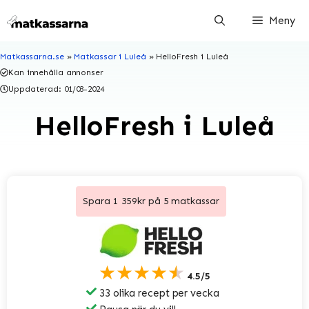
Hoppa
Meny
till
innehåll
Matkassarna.se
»
Matkassar i Luleå
»
HelloFresh i Luleå
Kan innehålla annonser
Uppdaterad:
01/03-2024
HelloFresh i Luleå
Spara 1 359kr på 5 matkassar
★★★★★
4.5/5
33 olika recept per vecka