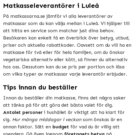
Matkasseleverantörer i Luleå
På matkassarna.se jämför vi alla leverantörer av
matkassar som du kan välja mellan i Luleå. Vi hjälper till
att hitta en service som matchar just dina behov.
Besökaren kan enkelt få en överblick över betyg, utbud,
priser och aktuella rabattkoder. Oavsett om du vill ha en
matkasse för två eller för hela familjen, om du önskar
vegetariska alternativ eller kött, så finner du alternativ
hos oss. Dessutom kan du se pris per portion och läsa
om vilka typer av matkassar varje leverantör erbjuder.
Tips innan du beställer
Innan du beställer din matkasse, finns det några saker
att tänka på för att göra det bästa valet för dig.
Antalet personer
i hushållet är viktigt att ha klart för
sig.
Hur många middagar i veckan
som önskas är en
annan faktor. Sätt en
budget
för vad du är villig att
spendera. Gå även igenom
företagets betyg
på