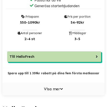
Pausa när du vill
Generösa starterbjudanden
Prisspann
Pris per portion
550-1090kr
54-92kr
Antal personer
Middagar
2-4 st
3-5
Till
HelloFresh
Spara upp till 1 359kr rabatt på dina fem första matkassar
Visa mer