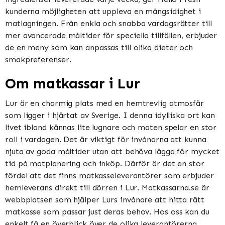
kunderna möjligheten att uppleva en mångsidighet i
matlagningen. Från enkla och snabba vardagsrätter till
mer avancerade måltider för speciella tillfällen, erbjuder
de en meny som kan anpassas till olika dieter och
smakpreferenser.
Om matkassar i Lur
Lur är en charmig plats med en hemtrevlig atmosfär
som ligger i hjärtat av Sverige. I denna idylliska ort kan
livet ibland kännas lite lugnare och maten spelar en stor
roll i vardagen. Det är viktigt för invånarna att kunna
njuta av goda måltider utan att behöva lägga för mycket
tid på matplanering och inköp. Därför är det en stor
fördel att det finns matkasseleverantörer som erbjuder
hemleverans direkt till dörren i Lur. Matkassarna.se är
webbplatsen som hjälper Lurs invånare att hitta rätt
matkasse som passar just deras behov. Hos oss kan du
enkelt få en överblick över de olika leverantörerna,