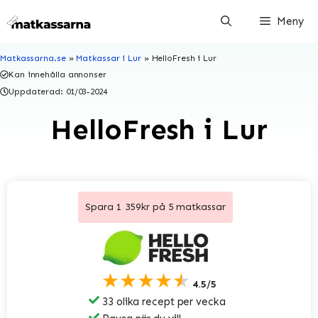
Hoppa
Meny
till
innehåll
Matkassarna.se
»
Matkassar i Lur
»
HelloFresh i Lur
Kan innehålla annonser
Uppdaterad:
01/03-2024
HelloFresh i Lur
Spara 1 359kr på 5 matkassar
★★★★★
4.5/5
33 olika recept per vecka