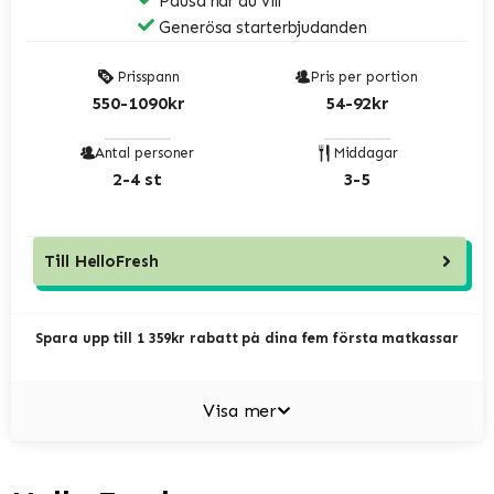
Pausa när du vill
Generösa starterbjudanden
Prisspann
Pris per portion
550-1090kr
54-92kr
Antal personer
Middagar
2-4 st
3-5
Till
HelloFresh
Spara upp till 1 359kr rabatt på dina fem första matkassar
Visa mer