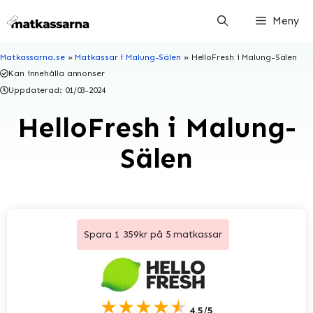
Hoppa
Meny
till
innehåll
Matkassarna.se
»
Matkassar i Malung-Sälen
»
HelloFresh i Malung-Sälen
Kan innehålla annonser
Uppdaterad:
01/03-2024
HelloFresh i Malung-
Sälen
Spara 1 359kr på 5 matkassar
★★★★★
4.5/5