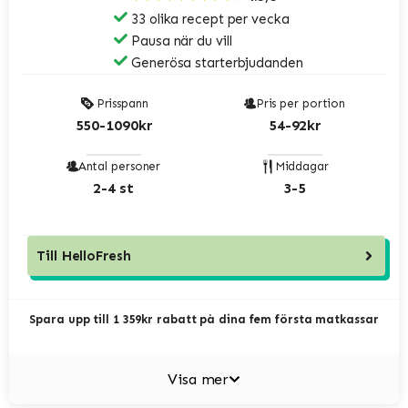
33 olika recept per vecka
Pausa när du vill
Generösa starterbjudanden
Prisspann
Pris per portion
550-1090kr
54-92kr
Antal personer
Middagar
2-4 st
3-5
Till
HelloFresh
Spara upp till 1 359kr rabatt på dina fem första matkassar
Visa mer