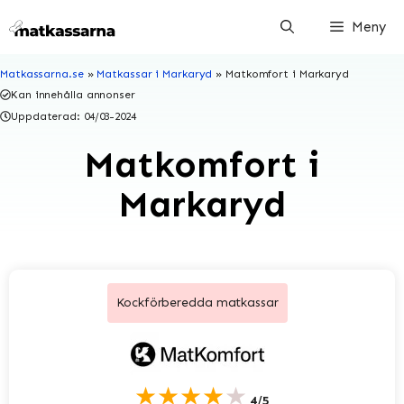
Hoppa
Meny
till
innehåll
Matkassarna.se
»
Matkassar i Markaryd
»
Matkomfort i Markaryd
Kan innehålla annonser
Uppdaterad:
04/03-2024
Matkomfort i
Markaryd
Kockförberedda matkassar
★★★★★
4/5