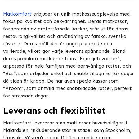
Matkomfort
erbjuder en unik matkasseupplevelse med
fokus på kvalitet och bekvämlighet. Deras matkassar,
förberedda av professionella kockar, står ut för deras
restaurangkvalitet och användning av färska, svenska
råvaror. Deras måltider är noga planerade och
varierade, vilket gör varje leverans spännande. Bland
deras populära matkassar finns ”Familjefavoriter”,
anpassad för hela familjen med barnvänliga rätter, och
”Bas”, som erbjuder enkel och snabb tillagning för dagar
då tiden är knapp. De har även specialkassar som
”Vroom”, som är fylld med snabblagade rätter, perfekt
för stressade dagar​​​​.
Leverans och flexibilitet
Matkomfort levererar sina matkassar huvudsakligen i
Mälardalen, inkluderande större städer som Stockholm,
Uppsala, Västerås, samt till flera mindre orter.