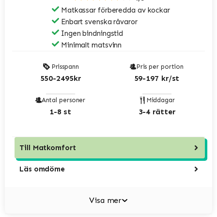
Matkassar förberedda av kockar
Enbart svenska råvaror
Ingen bindningstid
Minimalt matsvinn
Prisspann
Pris per portion
550-2495kr
59-197 kr/st
Antal personer
Middagar
1-8 st
3-4 rätter
Till
Matkomfort
Läs omdöme
Visa mer