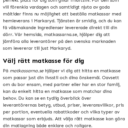
perfekt plats för dig som gillar friluftsliv. För den som
vill förenkla vardagen och samtidigt njuta av goda
måltider finns nu möjlighet att beställa matkassar med
hemleverans i Markaryd. Tjänsten är smidig, och du kan
få välsmakande ingredienser levererade direkt till din
dörr. Vår hemsida, matkassarna.se, hjälper dig att
jämföra alla leverantörer på den svenska marknaden
som levererar till just Markaryd.
Välj rätt matkasse för dig
På
matkassarna.se
hjälper vi dig att hitta en matkasse
som passar just din livsstil och dina önskemål. Oavsett
om du bor ensam, med partner eller har en stor familj,
kan du enkelt hitta en matkasse som matchar dina
behov. Du kan se en tydlig överblick över
leverantörernas betyg, utbud, priser, leveransvillkor, pris
per portion, eventuella rabattkoder och vilka typer av
matkassar som erbjuds. Att välja rätt matkasse kan göra
din matlagning både enklare och roligare.