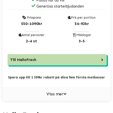
Pausa när du vill
Generösa starterbjudanden
Prisspann
Pris per portion
550-1090kr
54-92kr
Antal personer
Middagar
2-4 st
3-5
Till
HelloFresh
Spara upp till 1 359kr rabatt på dina fem första matkassar
Visa mer