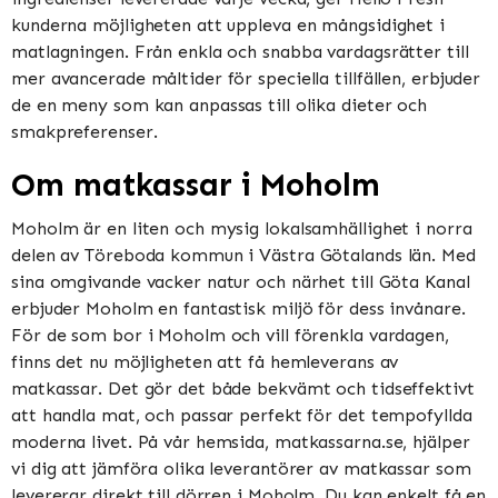
kunderna möjligheten att uppleva en mångsidighet i
matlagningen. Från enkla och snabba vardagsrätter till
mer avancerade måltider för speciella tillfällen, erbjuder
de en meny som kan anpassas till olika dieter och
smakpreferenser.
Om matkassar i Moholm
Moholm är en liten och mysig lokalsamhällighet i norra
delen av Töreboda kommun i Västra Götalands län. Med
sina omgivande vacker natur och närhet till Göta Kanal
erbjuder Moholm en fantastisk miljö för dess invånare.
För de som bor i Moholm och vill förenkla vardagen,
finns det nu möjligheten att få hemleverans av
matkassar. Det gör det både bekvämt och tidseffektivt
att handla mat, och passar perfekt för det tempofyllda
moderna livet. På vår hemsida, matkassarna.se, hjälper
vi dig att jämföra olika leverantörer av matkassar som
levererar direkt till dörren i Moholm. Du kan enkelt få en