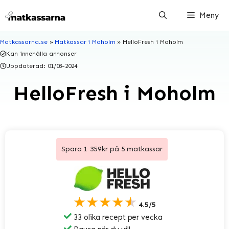
Hoppa
Meny
till
innehåll
Matkassarna.se
»
Matkassar i Moholm
»
HelloFresh i Moholm
Kan innehålla annonser
Uppdaterad:
01/03-2024
HelloFresh i Moholm
Spara 1 359kr på 5 matkassar
★★★★★
4.5/5
33 olika recept per vecka