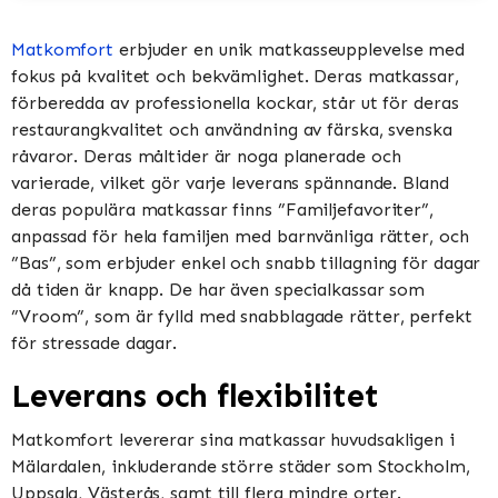
Matkomfort
erbjuder en unik matkasseupplevelse med
fokus på kvalitet och bekvämlighet. Deras matkassar,
förberedda av professionella kockar, står ut för deras
restaurangkvalitet och användning av färska, svenska
råvaror. Deras måltider är noga planerade och
varierade, vilket gör varje leverans spännande. Bland
deras populära matkassar finns ”Familjefavoriter”,
anpassad för hela familjen med barnvänliga rätter, och
”Bas”, som erbjuder enkel och snabb tillagning för dagar
då tiden är knapp. De har även specialkassar som
”Vroom”, som är fylld med snabblagade rätter, perfekt
för stressade dagar​​​​.
Leverans och flexibilitet
Matkomfort levererar sina matkassar huvudsakligen i
Mälardalen, inkluderande större städer som Stockholm,
Uppsala, Västerås, samt till flera mindre orter.