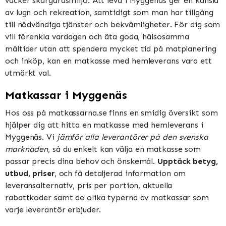
vacker skärgårdsmiljö. Att leva i Myggenäs ger en känsla
av lugn och rekreation, samtidigt som man har tillgång
till nödvändiga tjänster och bekvämligheter. För dig som
vill förenkla vardagen och äta goda, hälsosamma
måltider utan att spendera mycket tid på matplanering
och inköp, kan en matkasse med hemleverans vara ett
utmärkt val.
Matkassar i Myggenäs
Hos oss på matkassarna.se finns en smidig översikt som
hjälper dig att hitta en matkasse med hemleverans i
Myggenäs. Vi
jämför alla leverantörer på den svenska
marknaden
, så du enkelt kan välja en matkasse som
passar precis dina behov och önskemål.
Upptäck betyg,
utbud, priser
, och få detaljerad information om
leveransalternativ, pris per portion, aktuella
rabattkoder samt de olika typerna av matkassar som
varje leverantör erbjuder.