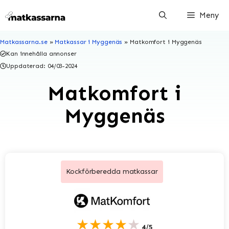
Hoppa
Meny
till
innehåll
Matkassarna.se
»
Matkassar i Myggenäs
»
Matkomfort i Myggenäs
Kan innehålla annonser
Uppdaterad:
04/03-2024
Matkomfort i
Myggenäs
Kockförberedda matkassar
★★★★★
4/5