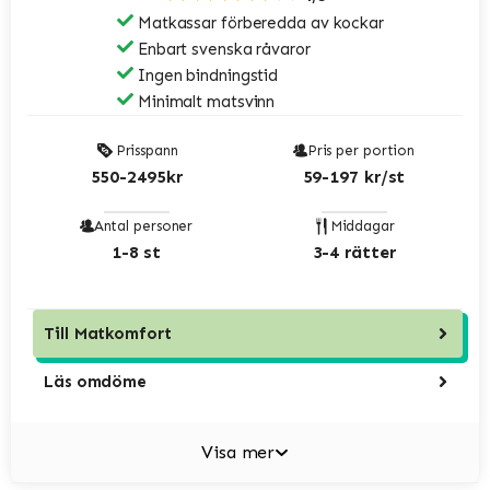
Matkassar förberedda av kockar
Enbart svenska råvaror
Ingen bindningstid
Minimalt matsvinn
Prisspann
Pris per portion
550-2495kr
59-197 kr/st
Antal personer
Middagar
1-8 st
3-4 rätter
Till
Matkomfort
Läs omdöme
Visa mer