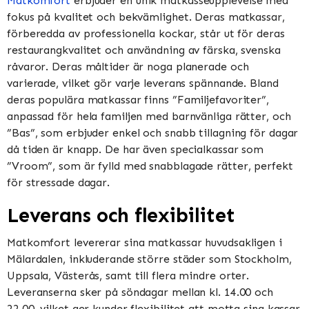
Matkomfort
erbjuder en unik matkasseupplevelse med
fokus på kvalitet och bekvämlighet. Deras matkassar,
förberedda av professionella kockar, står ut för deras
restaurangkvalitet och användning av färska, svenska
råvaror. Deras måltider är noga planerade och
varierade, vilket gör varje leverans spännande. Bland
deras populära matkassar finns ”Familjefavoriter”,
anpassad för hela familjen med barnvänliga rätter, och
”Bas”, som erbjuder enkel och snabb tillagning för dagar
då tiden är knapp. De har även specialkassar som
”Vroom”, som är fylld med snabblagade rätter, perfekt
för stressade dagar​​​​.
Leverans och flexibilitet
Matkomfort levererar sina matkassar huvudsakligen i
Mälardalen, inkluderande större städer som Stockholm,
Uppsala, Västerås, samt till flera mindre orter.
Leveranserna sker på söndagar mellan kl. 14.00 och
22.00, vilket ger kunder flexibilitet att motta sina kassar