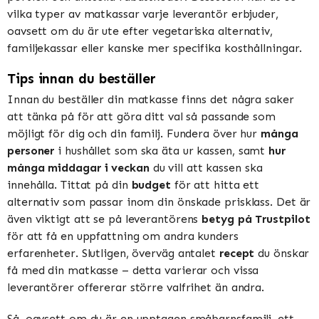
vilka typer av matkassar varje leverantör erbjuder,
oavsett om du är ute efter vegetariska alternativ,
familjekassar eller kanske mer specifika kosthållningar.
Tips innan du beställer
Innan du beställer din matkasse finns det några saker
att tänka på för att göra ditt val så passande som
möjligt för dig och din familj. Fundera över hur
många
personer
i hushållet som ska äta ur kassen, samt
hur
många middagar i veckan
du vill att kassen ska
innehålla. Tittat på din
budget
för att hitta ett
alternativ som passar inom din önskade prisklass. Det är
även viktigt att se på leverantörens
betyg på Trustpilot
för att få en uppfattning om andra kunders
erfarenheter. Slutligen, överväg antalet
recept
du önskar
få med din matkasse – detta varierar och vissa
leverantörer offererar större valfrihet än andra.
Så, oavsett om du är en upptagen småbarnsfamilj, ett