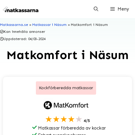
Hoppa
Meny
till
innehåll
Matkassarna.se
»
Matkassar i Näsum
»
Matkomfort i Näsum
Kan innehålla annonser
Uppdaterad:
04/03-2024
Matkomfort i Näsum
Kockförberedda matkassar
★★★★★
4/5
Matkassar förberedda av kockar