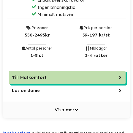
Enbart svenska råvaror
Ingen bindningstid
Minimalt matsvinn
Prisspann
Pris per portion
550-2495kr
59-197 kr/st
Antal personer
Middagar
1-8 st
3-4 rätter
Till
Matkomfort
Läs omdöme
Visa mer