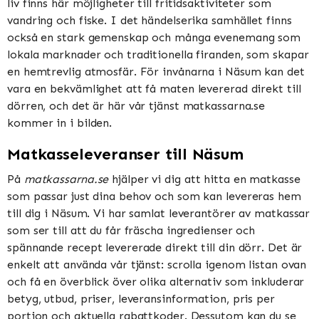
liv finns här möjligheter till fritidsaktiviteter som
vandring och fiske. I det händelserika samhället finns
också en stark gemenskap och många evenemang som
lokala marknader och traditionella firanden, som skapar
en hemtrevlig atmosfär. För invånarna i Näsum kan det
vara en bekvämlighet att få maten levererad direkt till
dörren, och det är här vår tjänst matkassarna.se
kommer in i bilden.
Matkasseleveranser till Näsum
På
matkassarna.se
hjälper vi dig att hitta en matkasse
som passar just dina behov och som kan levereras hem
till dig i Näsum. Vi har samlat leverantörer av matkassar
som ser till att du får fräscha ingredienser och
spännande recept levererade direkt till din dörr. Det är
enkelt att använda vår tjänst: scrolla igenom listan ovan
och få en överblick över olika alternativ som inkluderar
betyg, utbud, priser, leveransinformation, pris per
portion och aktuella rabattkoder. Dessutom kan du se