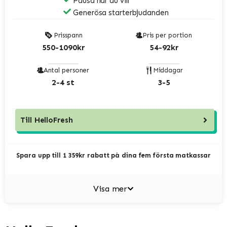
Pausa när du vill
Generösa starterbjudanden
Prisspann
Pris per portion
550-1090kr
54-92kr
Antal personer
Middagar
2-4 st
3-5
Till
HelloFresh
Spara upp till 1 359kr rabatt på dina fem första matkassar
Visa mer