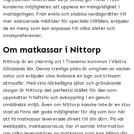
kunderna möjligheten att uppleva en mångsidighet i
matlagningen. Från enkla och snabba vardagsrätter till
mer avancerade måltider för speciella tillfällen, erbjuder
de en meny som kan anpassas till olika dieter och
smakpreferenser.
Om matkassar i Nittorp
Nittorp är en charmig ort i Tranemo kommun i Västra
Götalands län. Denna trevliga plats är omgiven av vacker
natur och erbjuder sina invånare en lugn och trivsam
atmosfär. Med sina närbelägna sjöar och grönskande
skogar är Nittorp det perfekta stället för den som
uppskattar friluftsliv och avkoppling i en genuin
småländsk miljö. Även om Nittorp kanske inte är en stor
stad så finns det goda möjligheter för dig som bor här
att få matkassar levererade direkt till din dörr. På vår
webbplats, matkassarna.se, har vi samlat information
om olika leverantörer av matkassar som kan hjälpa dig