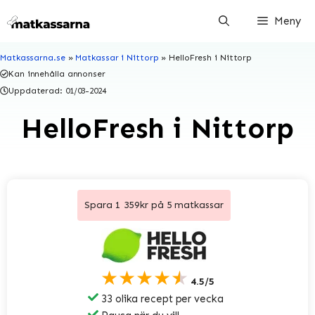
Hoppa
Meny
till
innehåll
Matkassarna.se
»
Matkassar i Nittorp
»
HelloFresh i Nittorp
Kan innehålla annonser
Uppdaterad:
01/03-2024
HelloFresh i Nittorp
Spara 1 359kr på 5 matkassar
★★★★★
4.5/5
33 olika recept per vecka