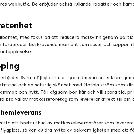
as webbutik. De erbjuder också rullande rabatter och kampa
vetenhet
llbarhet, med fokus på att reducera matsvinn genom portio
h förbereder tidskrävande moment som såser och soppor i f
upplevelse​​​​.
öping
e, erbjuder även möjligheten att göra din vardag enklare ge
stristad och en naturlig skönhet med Motala ström som slin
mmalt och nytt. För dig som bor här och vill spara tid, prio
era bra val av matkasseföretag som levererar direkt till din 
 hemleverans
hitta ett brett utbud av matkasseleverantörer som leverera
flygplats, så kan du dra nytta av bekvämligheten med att få