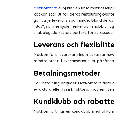
Matkomfort
erbjuder en unik matkasseupp
kockar, står ut för deras restaurangkvalit
gör varje leverans spännande. Bland deras
”Bas”, som erbjuder enkel och snabb tilla
snabblagade rätter, perfekt för stressade dag
Leverans och flexibilit
Matkomfort levererar sina matkassar huvud
mindre orter. Leveranserna sker på söndagar
Betalningsmetoder
För betalning erbjuder Matkomfort flera 
e-faktura eller fysisk faktura, mot en lite
Kundklubb och rabatte
Matkomfort har en kundklubb med olika me