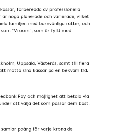
assar, förberedda av professionella
r är noga planerade och varierade, vilket
hela familjen med barnvänliga rätter, och
ar som ”Vroom”, som är fylld med
holm, Uppsala, Västerås, samt till flera
tt motta sina kassar på en bekväm tid​​​​.
wedbank Pay och möjlighet att betala via
kunder att välja det som passar dem bäst​​.
 samlar poäng för varje krona de