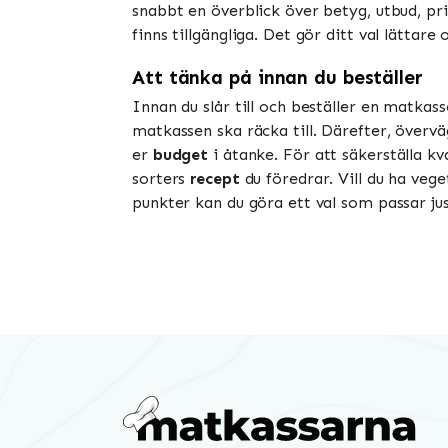
snabbt en överblick över betyg, utbud, pri
finns tillgängliga. Det gör ditt val lätta
Att tänka på innan du beställer
Innan du slår till och beställer en matkas
matkassen ska räcka till. Därefter, överv
er
budget
i åtanke. För att säkerställa kv
sorters
recept
du föredrar. Vill du ha veg
punkter kan du göra ett val som passar jus