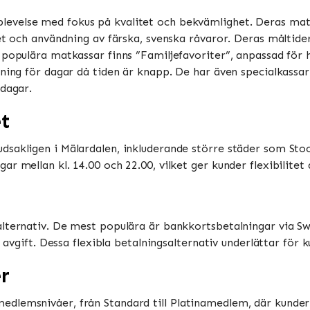
levelse med fokus på kvalitet och bekvämlighet. Deras matk
et och användning av färska, svenska råvaror. Deras måltide
 populära matkassar finns ”Familjefavoriter”, anpassad för 
gning för dagar då tiden är knapp. De har även specialkass
ar​​​​.
et
sakligen i Mälardalen, inkluderande större städer som Stock
 mellan kl. 14.00 och 22.00, vilket ger kunder flexibilitet a
alternativ. De mest populära är bankkortsbetalningar via S
n avgift. Dessa flexibla betalningsalternativ underlättar för 
r
dlemsnivåer, från Standard till Platinamedlem, där kunder