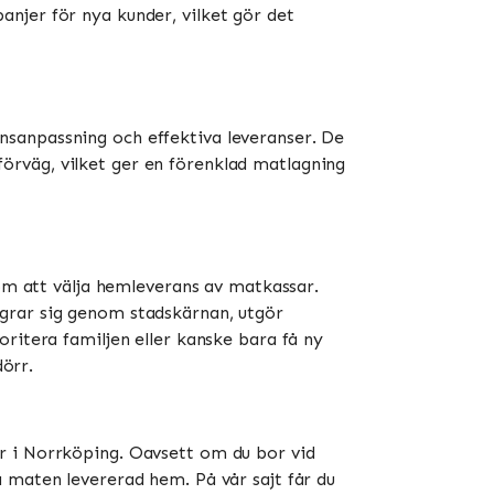
njer för nya kunder, vilket gör det
nsanpassning och effektiva leveranser. De
örväg, vilket ger en förenklad matlagning
nom att välja hemleverans av matkassar.
grar sig genom stadskärnan, utgör
ritera familjen eller kanske bara få ny
dörr.
r i Norrköping. Oavsett om du bor vid
 maten levererad hem. På vår sajt får du