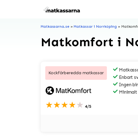
Hoppa
till
innehåll
Matkassarna.se
»
Matkassar i Norrköping
»
Matkomfo
Matkomfort i N
Matkassa
Kockförberedda matkassar
Enbart s
Ingen bi
Minimalt
★★★★★
4/5