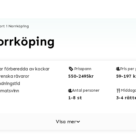
rt i Norrköping
orrköping
r förberedda av kockar
Prisspann
Pris per
550-2495kr
59-197 k
venska råvaror
ndningstid
 matsvinn
Antal personer
Middag
1-8 st
3-4 rätt
Visa mer