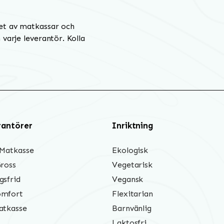
et av matkassar och
varje leverantör. Kolla
rantörer
Inriktning
 Matkasse
Ekologisk
Gross
Vegetarisk
gsfrid
Vegansk
mfort
Flexitarian
atkasse
Barnvänlig
Laktosfri