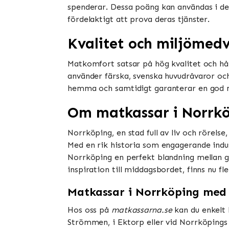
spenderar. Dessa poäng kan användas i der
fördelaktigt att prova deras tjänster​​.
Kvalitet och miljömed
Matkomfort satsar på hög kvalitet och hå
använder färska, svenska huvudråvaror oc
hemma och samtidigt garanterar en god mat
Om matkassar i Norrk
Norrköping, en stad full av liv och rörels
Med en rik historia som engagerande indu
Norrköping en perfekt blandning mellan ga
inspiration till middagsbordet, finns nu fl
Matkassar i Norrköping med
Hos oss på
matkassarna.se
kan du enkelt 
Strömmen, i Ektorp eller vid Norrköpings 