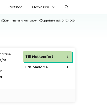
Startsida
Matkassar
Kan innehålla annonser
Uppdaterad:
04/03-2024
 portion
Till
Matkomfort
r/st
Läs omdöme
ar
er