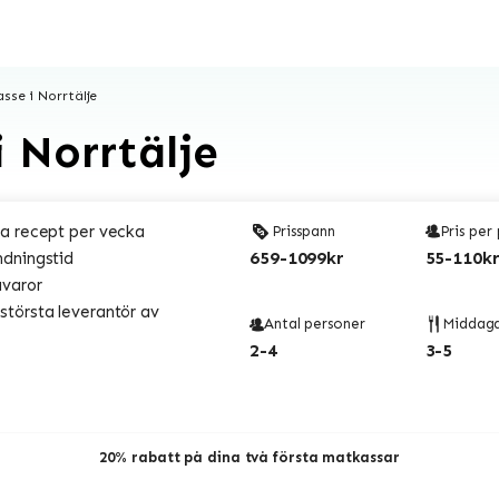
sse i Norrtälje
 Norrtälje
a recept per vecka
Prisspann
Pris per
659-1099kr
55-110kr
ndningstid
åvaror
törsta leverantör av
Antal personer
Middag
2-4
3-5
20% rabatt på dina två första matkassar