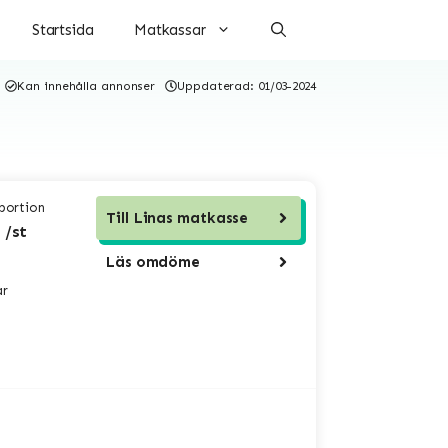
Startsida
Matkassar
Kan innehålla annonser
Uppdaterad:
01/03-2024
 portion
Till
Linas matkasse
 /st
Läs omdöme
ar