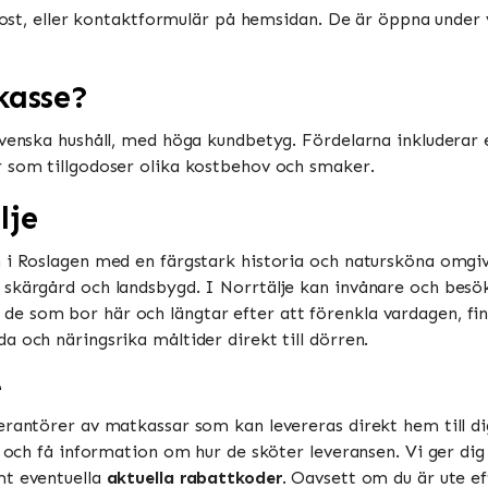
-post, eller kontaktformulär på hemsidan. De är öppna under 
kasse?
 svenska hushåll, med höga kundbetyg. Fördelarna inkludera
r som tillgodoser olika kostbehov och smaker.
lje
 i Roslagen med en färgstark historia och natursköna omgiv
skärgård och landsbygd. I Norrtälje kan invånare och besök
e som bor här och längtar efter att förenkla vardagen, f
 och näringsrika måltider direkt till dörren.
e
erantörer av matkassar som kan levereras direkt hem till dig
r, och få information om hur de sköter leveransen. Vi ger di
mt eventuella
aktuella rabattkoder
. Oavsett om du är ute ef