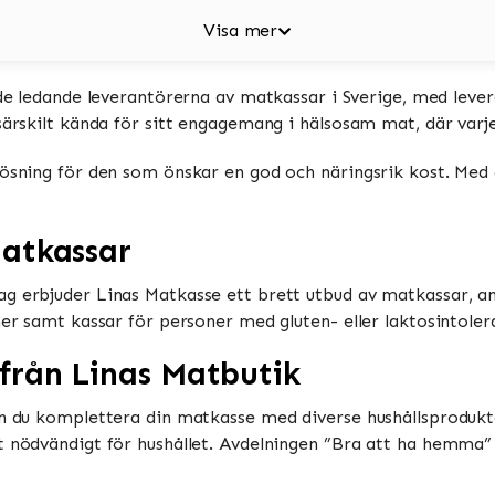
Visa mer
v de ledande leverantörerna av matkassar i Sverige, med lev
särskilt kända för sitt engagemang i hälsosam mat, där varje
lösning för den som önskar en god och näringsrik kost. Med
atkassar
ag erbjuder Linas Matkasse ett brett utbud av matkassar, an
ner samt kassar för personer med gluten- eller laktosintoler
från Linas Matbutik
an du komplettera din matkasse med diverse hushållsprodukter
at nödvändigt för hushållet. Avdelningen ”Bra att ha hemma