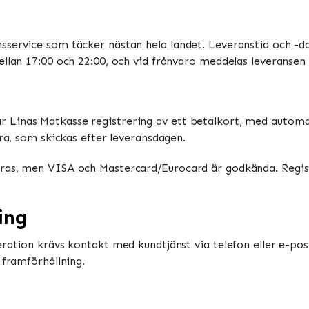
sservice som täcker nästan hela landet. Leveranstid och -da
ellan 17:00 och 22:00, och vid frånvaro meddelas leveransen 
Linas Matkasse registrering av ett betalkort, med automati
ura, som skickas efter leveransdagen.
ras, men VISA och Mastercard/Eurocard är godkända. Registr
ing
eration krävs kontakt med kundtjänst via telefon eller e-pos
 framförhållning.