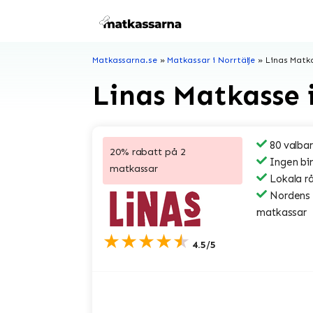
Hoppa
till
innehåll
Matkassarna.se
»
Matkassar i Norrtälje
»
Linas Matka
Linas Matkasse i
80 valbar
20% rabatt på 2
Ingen bi
matkassar
Lokala r
Nordens s
matkassar
★★★★★
4.5/5