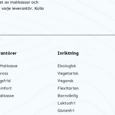
et av matkassar och
varje leverantör. Kolla
rantörer
Inriktning
 Matkasse
Ekologisk
Gross
Vegetarisk
gsfrid
Vegansk
mfort
Flexitarian
atkasse
Barnvänlig
Laktosfri
Glutenfri