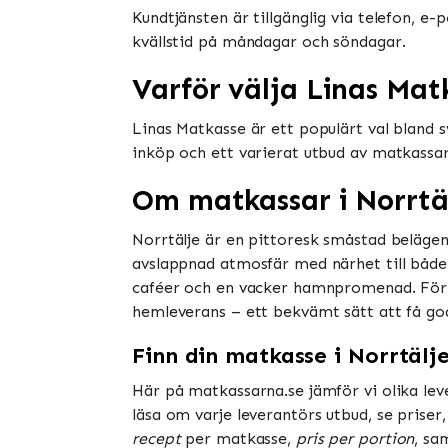
Kundtjänsten är tillgänglig via telefon, e
kvällstid på måndagar och söndagar.
Varför välja Linas Mat
Linas Matkasse är ett populärt val bland
inköp och ett varierat utbud av matkassa
Om matkassar i Norrtä
Norrtälje är en pittoresk småstad belägen
avslappnad atmosfär med närhet till både 
caféer och en vacker hamnpromenad. För d
hemleverans – ett bekvämt sätt att få goda
Finn din matkasse i Norrtälj
Här på matkassarna.se jämför vi olika lev
läsa om varje leverantörs utbud, se prise
recept
per matkasse,
pris per portion
, sa