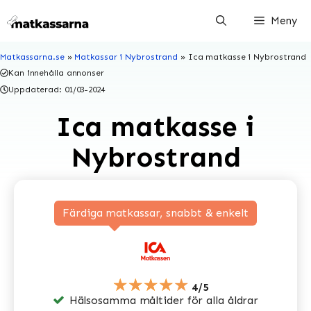
Hoppa
Meny
till
innehåll
Matkassarna.se
»
Matkassar i Nybrostrand
»
Ica matkasse i Nybrostrand
Kan innehålla annonser
Uppdaterad:
01/03-2024
Ica matkasse i
Nybrostrand
Färdiga matkassar, snabbt & enkelt
★★★★★
4/5
Hälsosamma måltider för alla åldrar