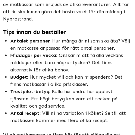
av matkassar som erbjuds av olika leverantörer. Allt för
att du ska kunna göra det bästa valet för din middag i
Nybrostrand.
Tips innan du beställer
Antalet personer:
Hur många är ni som ska äta? Välj
en matkasse anpassad för rätt antal personer.
Middagar per vecka:
Önskar ni att få alla veckans
middagar eller bara några stycken? Det finns
alternativ för olika behov.
Budget:
Hur mycket vill och kan ni spendera? Det
finns matkassar i olika prisklasser.
Trustpilot-betyg:
Kolla hur andra har upplevt
tjänsten. Ett högt betyg kan vara ett tecken på
kvalitet och god service.
Antal recept:
Vill ni ha variation i köket? Se till att
matkassen kommer med flera olika recept.
Vi på matkassarna.se finns här för att hjälpa dig att