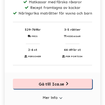
Matkassar med färska råvaror
Recept framtagna av kockar
Näringsrika maträtter för vuxna och barn
529-769kr
3-5 rätter
PRIS
MIDDAGAR
2-6 st
44-49 kr st
PERSONER
PER PORTION
Gå till Ica.se
Mer info