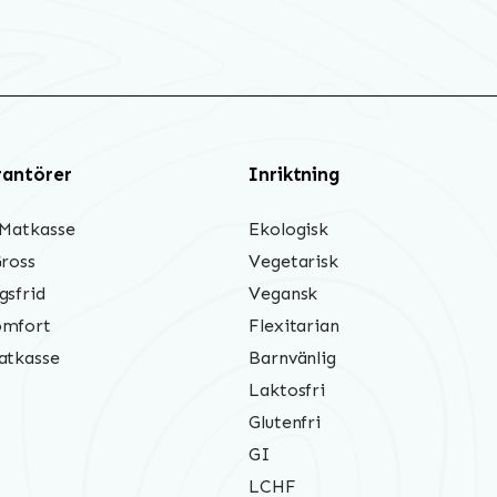
rantörer
Inriktning
 Matkasse
Ekologisk
Gross
Vegetarisk
gsfrid
Vegansk
mfort
Flexitarian
atkasse
Barnvänlig
Laktosfri
Glutenfri
GI
LCHF