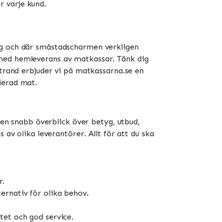
ör varje kund.
̈ng och där småstadscharmen verkligen
 med hemleverans av matkassar. Tänk dig
strand erbjuder vi på matkassarna.se en
ierad mat.
å en snabb överblick över betyg, utbud,
 av olika leverantörer. Allt för att du ska
r.
ernativ för olika behov.
tet och god service.