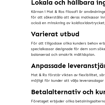
Lokala och hållbara in
Kärnan i Mat & Ros filosofi är användning
för att säkerställa att deras matkassar in
också en minskning av koldioxidavtrycket, v
Varierat utbud
För att tillgodose olika kunders behov erb
specialkassar designade för dem som söke
balanserad och smakrik måltidsplan.
Anpassade leveranstjä
Mat & Ro förstår vikten av flexibilitet, s
möjligt för kunder att välja leveransdaga
Betalalternativ och ku
Företaget erbjuder olika betalningsalterna