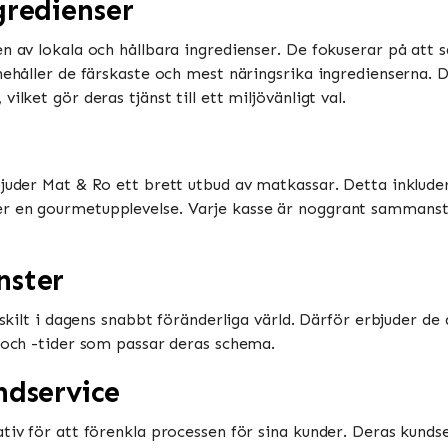
gredienser
en av lokala och hållbara ingredienser. De fokuserar på at
nehåller de färskaste och mest näringsrika ingredienserna. 
ilket gör deras tjänst till ett miljövänligt val.
juder Mat & Ro ett brett utbud av matkassar. Detta inkluderar
r en gourmetupplevelse. Varje kasse är noggrant sammanstäl
nster
ärskilt i dagens snabbt föränderliga värld. Därför erbjuder d
r och -tider som passar deras schema.
ndservice
tiv för att förenkla processen för sina kunder. Deras kundser