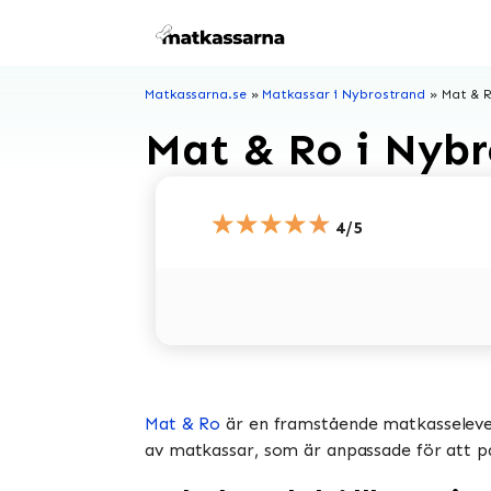
Hoppa
till
innehåll
Matkassarna.se
»
Matkassar i Nybrostrand
»
Mat & R
Mat & Ro i Nybr
★★★★★
4/5
Mat & Ro
är en framstående matkasselevera
av matkassar, som är anpassade för att pas