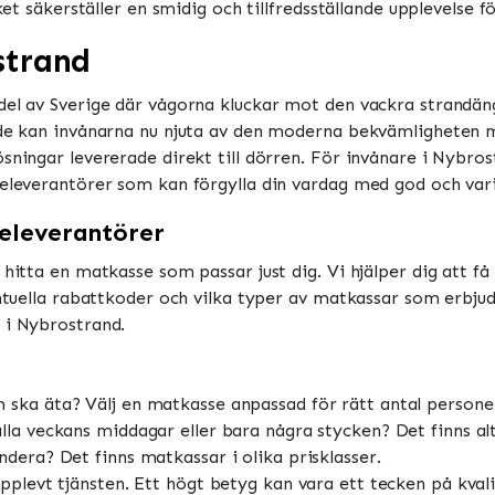
ket säkerställer en smidig och tillfredsställande upplevelse f
strand
 del av Sverige där vågorna kluckar mot den vackra stranda
råde kan invånarna nu njuta av den moderna bekvämligheten
ösningar levererade direkt till dörren. För invånare i Nybro
seleverantörer som kan förgylla din vardag med god och var
seleverantörer
 hitta en matkasse som passar just dig. Vi hjälper dig att f
entuella rabattkoder och vilka typer av matkassar som erbjuds
 i Nybrostrand.
ska äta? Välj en matkasse anpassad för rätt antal persone
lla veckans middagar eller bara några stycken? Det finns alt
dera? Det finns matkassar i olika prisklasser.
pplevt tjänsten. Ett högt betyg kan vara ett tecken på kvali