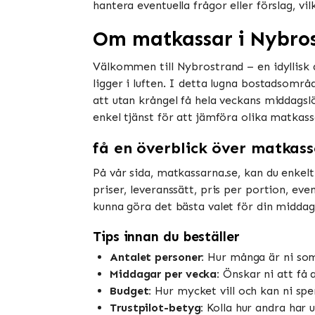
hantera eventuella frågor eller förslag, vil
Om matkassar i Nybro
Välkommen till Nybrostrand – en idyllisk
ligger i luften. I detta lugna bostadsom
att utan krångel få hela veckans middagsl
enkel tjänst för att jämföra olika matkas
få en överblick över matkas
På vår sida, matkassarna.se, kan du enkelt
priser, leveranssätt, pris per portion, ev
kunna göra det bästa valet för din middag
Tips innan du beställer
Antalet personer:
Hur många är ni som 
Middagar per vecka:
Önskar ni att få a
Budget:
Hur mycket vill och kan ni spen
Trustpilot-betyg:
Kolla hur andra har u