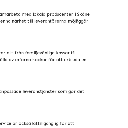
t samarbeta med lokala producenter i Skåne
Denna närhet till leverantörerna möjliggör
 allt från familjevänliga kassar till
ld av erfarna kockar för att erbjuda en
e anpassade leveranstjänster som gör det
vice är också lättillgänglig för att