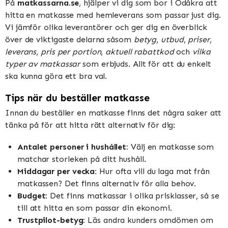
På
matkassarna.se
, hjälper vi dig som bor i Ödåkra att
hitta en matkasse med hemleverans som passar just dig.
Vi jämför olika leverantörer och ger dig en överblick
över de viktigaste delarna såsom
betyg
,
utbud
,
priser
,
leverans
,
pris per portion
,
aktuell rabattkod
och
vilka
typer av matkassar
som erbjuds. Allt för att du enkelt
ska kunna göra ett bra val.
Tips när du beställer matkasse
Innan du beställer en matkasse finns det några saker att
tänka på för att hitta rätt alternativ för dig:
Antalet personer i hushållet:
Välj en matkasse som
matchar storleken på ditt hushåll.
Middagar per vecka:
Hur ofta vill du laga mat från
matkassen? Det finns alternativ för alla behov.
Budget:
Det finns matkassar i olika prisklasser, så se
till att hitta en som passar din ekonomi.
Trustpilot-betyg:
Läs andra kunders omdömen om