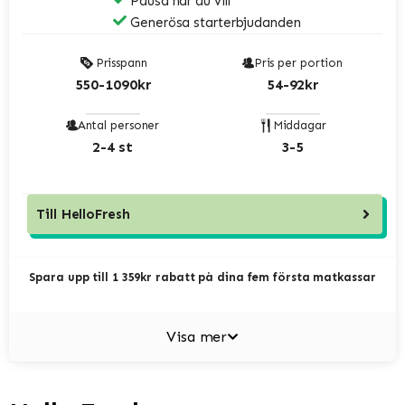
Pausa när du vill
Generösa starterbjudanden
Prisspann
Pris per portion
550-1090kr
54-92kr
Antal personer
Middagar
2-4 st
3-5
Till
HelloFresh
Spara upp till 1 359kr rabatt på dina fem första matkassar
Visa mer