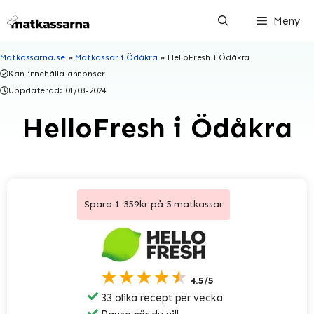
Hoppa
Meny
till
innehåll
Matkassarna.se
»
Matkassar i Ödåkra
»
HelloFresh i Ödåkra
Kan innehålla annonser
Uppdaterad:
01/03-2024
HelloFresh i Ödåkra
Spara 1 359kr på 5 matkassar
★★★★★
4.5/5
33 olika recept per vecka