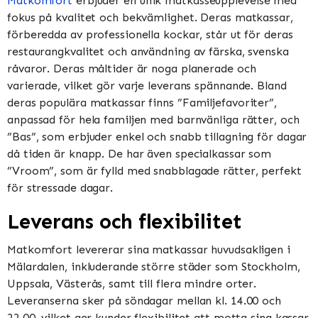
Matkomfort
erbjuder en unik matkasseupplevelse med
fokus på kvalitet och bekvämlighet. Deras matkassar,
förberedda av professionella kockar, står ut för deras
restaurangkvalitet och användning av färska, svenska
råvaror. Deras måltider är noga planerade och
varierade, vilket gör varje leverans spännande. Bland
deras populära matkassar finns ”Familjefavoriter”,
anpassad för hela familjen med barnvänliga rätter, och
”Bas”, som erbjuder enkel och snabb tillagning för dagar
då tiden är knapp. De har även specialkassar som
”Vroom”, som är fylld med snabblagade rätter, perfekt
för stressade dagar​​​​.
Leverans och flexibilitet
Matkomfort levererar sina matkassar huvudsakligen i
Mälardalen, inkluderande större städer som Stockholm,
Uppsala, Västerås, samt till flera mindre orter.
Leveranserna sker på söndagar mellan kl. 14.00 och
22.00, vilket ger kunder flexibilitet att motta sina kassar