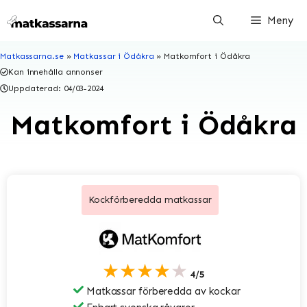
Hoppa
Meny
till
innehåll
Matkassarna.se
»
Matkassar i Ödåkra
»
Matkomfort i Ödåkra
Kan innehålla annonser
Uppdaterad:
04/03-2024
Matkomfort i Ödåkra
Kockförberedda matkassar
★★★★★
4/5
Matkassar förberedda av kockar