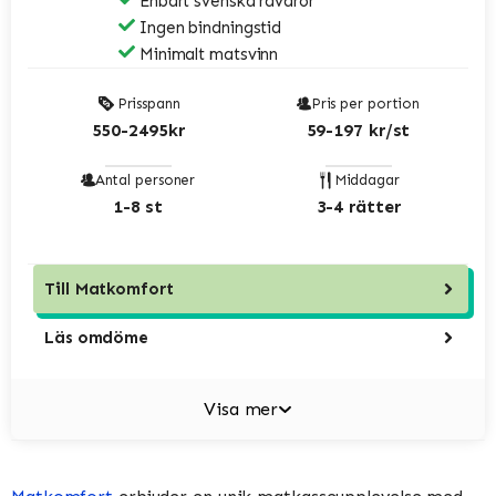
Enbart svenska råvaror
Ingen bindningstid
Minimalt matsvinn
Prisspann
Pris per portion
550-2495kr
59-197 kr/st
Antal personer
Middagar
1-8 st
3-4 rätter
Till
Matkomfort
Läs omdöme
Visa mer