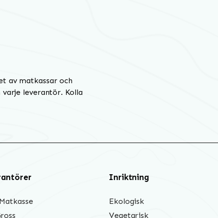
et av matkassar och
varje leverantör. Kolla
rantörer
Inriktning
 Matkasse
Ekologisk
Gross
Vegetarisk