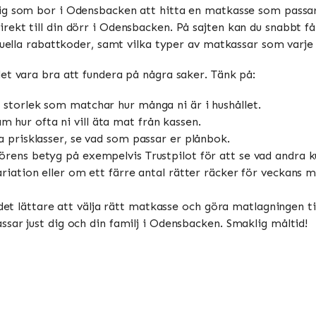
dig som bor i Odensbacken att hitta en matkasse som passar 
ekt till din dörr i Odensbacken. På sajten kan du snabbt få 
tuella rabattkoder, samt vilka typer av matkassar som varje
et vara bra att fundera på några saker. Tänk på:
 storlek som matchar hur många ni är i hushållet.
 hur ofta ni vill äta mat från kassen.
a prisklasser, se vad som passar er plånbok.
örens betyg på exempelvis Trustpilot för att se vad andra k
riation eller om ett färre antal rätter räcker för veckans m
 det lättare att välja rätt matkasse och göra matlagningen ti
sar just dig och din familj i Odensbacken. Smaklig måltid!