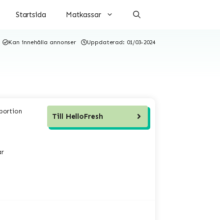
Startsida
Matkassar
Kan innehålla annonser
Uppdaterad:
01/03-2024
 portion
Till
HelloFresh
ar