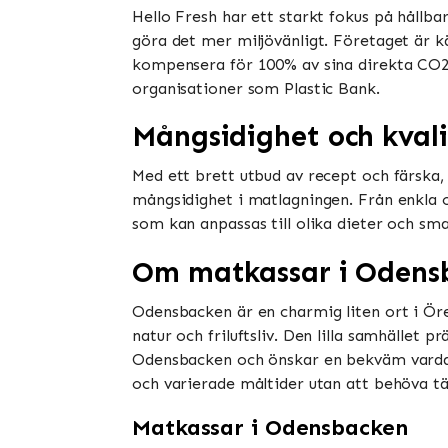
Hello Fresh har ett starkt fokus på håll
göra det mer miljövänligt. Företaget är k
kompensera för 100% av sina direkta CO2
organisationer som Plastic Bank.
Mångsidighet och kvali
Med ett brett utbud av recept och färska,
mångsidighet i matlagningen. Från enkla o
som kan anpassas till olika dieter och sm
Om matkassar i Odens
Odensbacken är en charmig liten ort i Ör
natur och friluftsliv. Den lilla samhället
Odensbacken och önskar en bekväm vardag 
och varierade måltider utan att behöva t
Matkassar i Odensbacken