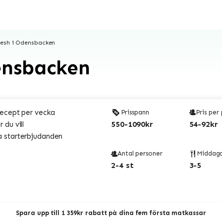
resh i Odensbacken
ensbacken
recept per vecka
Prisspann
Pris per
550-1090kr
54-92kr
 du vill
 starterbjudanden
Antal personer
Middag
2-4 st
3-5
Spara upp till 1 359kr rabatt på dina fem första matkassar