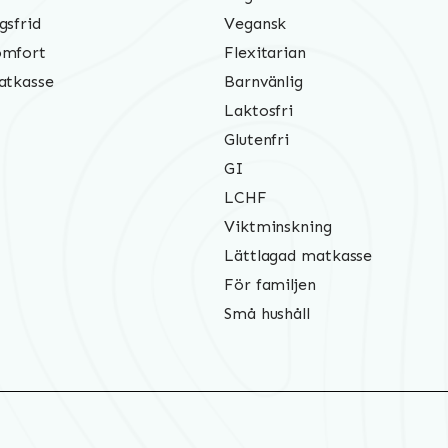
gsfrid
Vegansk
mfort
Flexitarian
atkasse
Barnvänlig
Laktosfri
Glutenfri
GI
LCHF
Viktminskning
Lättlagad matkasse
För familjen
Små hushåll