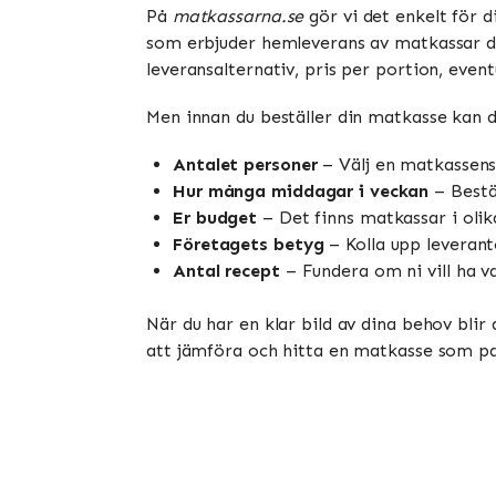
På
matkassarna.se
gör vi det enkelt för 
som erbjuder hemleverans av matkassar dir
leveransalternativ, pris per portion, even
Men innan du beställer din matkasse kan d
Antalet personer
– Välj en matkassens
Hur många middagar i veckan
– Bestäm
Er budget
– Det finns matkassar i olik
Företagets betyg
– Kolla upp leverant
Antal recept
– Fundera om ni vill ha va
När du har en klar bild av dina behov blir
att jämföra och hitta en matkasse som pas