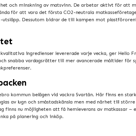
barhet och minskning av matsvinn. De arbetar aktivt för at
ända för att vara det första CO2-neutrala matkasseföretaget 
-utsläpp. Dessutom bidrar de till kampen mot plastförore
tet
 kvalitativa ingredienser levererade varje vecka, ger Hello 
ch snabba vardagsrätter till mer avancerade måltider för spe
akpreferenser.
backen
ebro kommun belägen vid vackra Svartån. Här finns en stark 
 präglas av lugn och småstadskänsla men med närhet till stör
finns nu möjligheten att få hemleverans av matkassar – en
änka på planering och inköp.