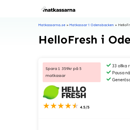
Hoppa
till
innehåll
Matkassarna.se
»
Matkassar i Odensbacken
»
HelloF
HelloFresh i Od
33 olika 
Spara 1 359kr på 5
Pausa när
matkassar
Generösa
★★★★★
4.5/5