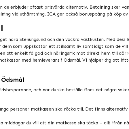
 de erbjuder oftast prisvärda alternativ. Betalning sker vanl
talning vid uthämtning. ICA ger också bonuspoäng på köp av m
l
get nära Stenungsund och den vackra västkusten. Med dess l
em som uppskattar ett stillsamt liv samtidigt som de vill ha 
en att enkelt få god och näringsrik mat direkt hem till dör
atkassar med hemleverans i Ödsmål. Vi hjälper dig att hitt
i Ödsmål
sbesparande, och när du ska beställa finns det några saker 
a personer matkassen ska räcka till. Det finns alternativ för
iddagar du vill att din matkasse ska täcka – allt ifrån någ