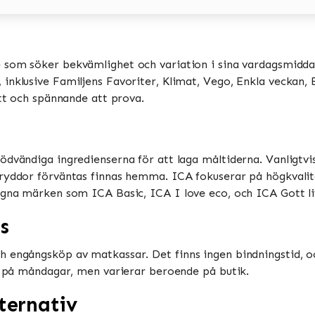
e som söker bekvämlighet och variation i sina vardagsmiddag
nklusive Familjens Favoriter, Klimat, Vego, Enkla veckan, Bi
tt och spännande att prova​​.
ödvändiga ingredienserna för att laga måltiderna. Vanligtv
ryddor förväntas finnas hemma​​. ICA fokuserar på högkvalit
gna märken som ICA Basic, ICA I love eco, och ICA Gott liv​
s
h engångsköp av matkassar. Det finns ingen bindningstid, o
 på måndagar, men varierar beroende på butik​​​​.
ternativ