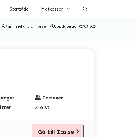
Startsida
Matkassar
Kan innehålla annonser
Uppdaterad:
01/03-2024
dagar
Personer
ätter
2-6 st
Gå till Ica.se