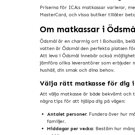
Priserna för ICA:s matkassar varierar, men
MasterCard, och vissa butiker tillåter be
Om matkassar i Ödsmå
Ödsmål är en charmig ort i Bohuslän, belä
vatten är Ödsmål den perfekta platsen för d
Att leva i Ödsmål innebär också möjlighet
jämföra olika leverantörer som erbjuder m
hushåll, din smak och dina behov.
Välja rätt matkasse för dig 
Att välja matkasse är både bekvämt och tid
några tips för att hjälpa dig på vägen:
Antalet personer:
Fundera över hur mång
familjer.
Middagar per vecka:
Bestäm hur många m