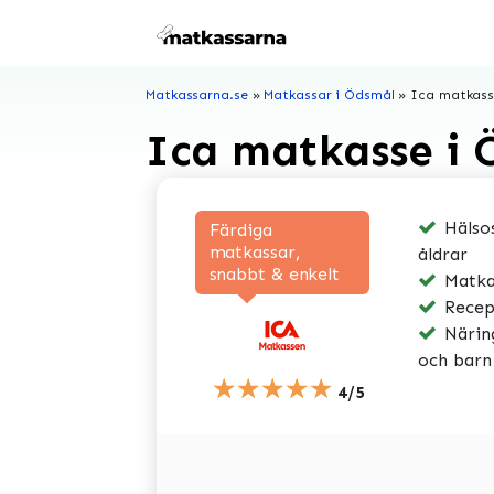
Hoppa
till
innehåll
Matkassarna.se
»
Matkassar i Ödsmål
»
Ica matkass
Ica matkasse i 
Hälsos
Färdiga
matkassar,
åldrar
snabbt & enkelt
Matkas
Recep
Näring
och barn
★★★★★
4/5