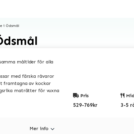
e i Ödsmål
Ödsmål
amma måltider för alla
sar med färska råvaror
t framtagna av kockar
srika maträtter för vuxna
Pris
Mid
529-769kr
3-5 r
Mer info