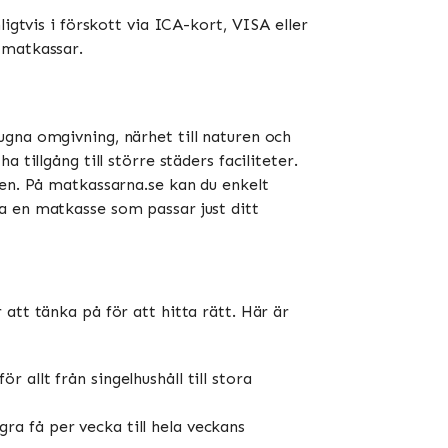
igtvis i förskott via ICA-kort, VISA eller
atkassar​​.
ugna omgivning, närhet till naturen och
tillgång till större städers faciliteter.
ren. På matkassarna.se kan du enkelt
a en matkasse som passar just ditt
att tänka på för att hitta rätt. Här är
 allt från singelhushåll till stora
ra få per vecka till hela veckans