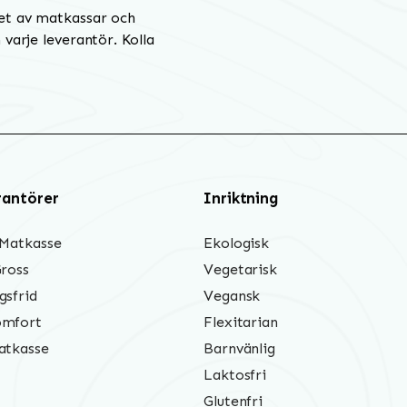
et av matkassar och
varje leverantör. Kolla
rantörer
Inriktning
 Matkasse
Ekologisk
Gross
Vegetarisk
gsfrid
Vegansk
mfort
Flexitarian
atkasse
Barnvänlig
Laktosfri
Glutenfri