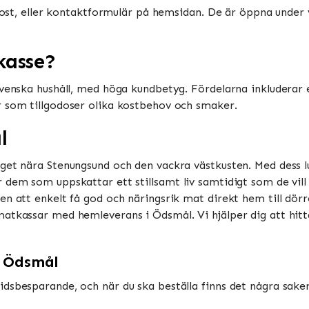
-post, eller kontaktformulär på hemsidan. De är öppna under 
kasse?
 svenska hushåll, med höga kundbetyg. Fördelarna inkludera
r som tillgodoser olika kostbehov och smaker.
l
get nära Stenungsund och den vackra västkusten. Med dess l
em som uppskattar ett stillsamt liv samtidigt som de vill ha 
en att enkelt få god och näringsrik mat direkt hem till dör
atkassar med hemleverans i Ödsmål. Vi hjälper dig att hitt
i Ödsmål
sbesparande, och när du ska beställa finns det några saker 