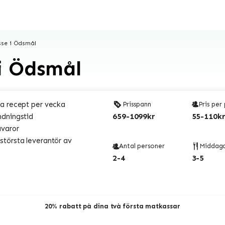
sse i Ödsmål
i Ödsmål
a recept per vecka
Prisspann
Pris per
659-1099kr
55-110kr
ndningstid
åvaror
törsta leverantör av
Antal personer
Middag
2-4
3-5
20% rabatt på dina två första matkassar