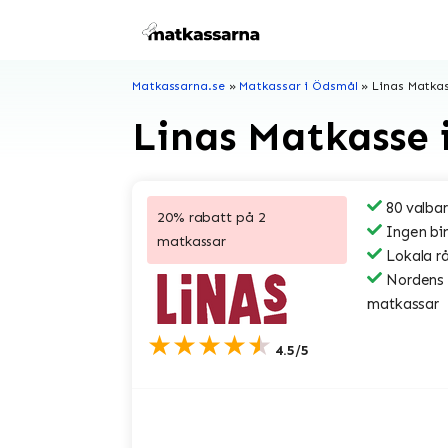
Hoppa
till
innehåll
Matkassarna.se
»
Matkassar i Ödsmål
»
Linas Matka
Linas Matkasse 
80 valbar
20% rabatt på 2
Ingen bi
matkassar
Lokala r
Nordens s
matkassar
★★★★★
4.5/5