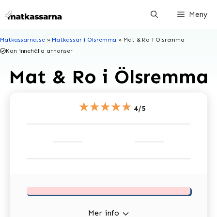
Hoppa
Meny
till
innehåll
Matkassarna.se
»
Matkassar i Ölsremma
»
Mat & Ro i Ölsremma
Kan innehålla annonser
Mat & Ro i Ölsremma
★★★★★
4/5
Mer info