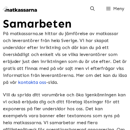
Hoppa
Meny
till
innehåll
Samarbeten
På matkassarna.se hittar du jämförelse av matkassar
och leverantörer från hela Sverige. Vi har skapat
undersidor efter inriktning och där kan du på ett
överskådligt och enkelt vis se vilka leverantörer som
erbjuder just den inriktningen som du är ute efter. Det är
gratis att finnas med på vår sajt men vi efterfrågar viss
information från leverantörerna. Mer om det kan du läsa
på vår
kontakta oss
-sida.
Vill du sprida ditt varumärke och öka igenkänningen kan
vi också erbjuda dig och ditt företag lösningar för att
exponeras på fler undersidor hos oss. Det kan
exempelvis vara banner eller textannons som syns på
hela matkassarna. Vi samarbetar med flera
affiliatenätverk för presationsbaserad annonsering. Om