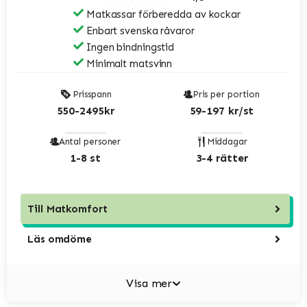
Matkassar förberedda av kockar
Enbart svenska råvaror
Ingen bindningstid
Minimalt matsvinn
Prisspann
Pris per portion
550-2495kr
59-197 kr/st
Antal personer
Middagar
1-8 st
3-4 rätter
Till
Matkomfort
Läs omdöme
Visa mer