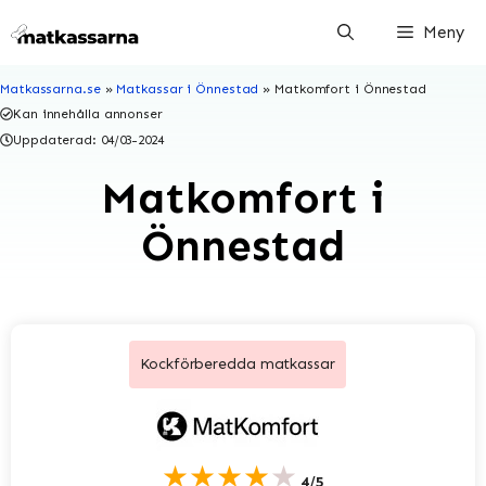
Hoppa
Meny
till
innehåll
Matkassarna.se
»
Matkassar i Önnestad
»
Matkomfort i Önnestad
Kan innehålla annonser
Uppdaterad:
04/03-2024
Matkomfort i
Önnestad
Kockförberedda matkassar
★★★★★
4/5