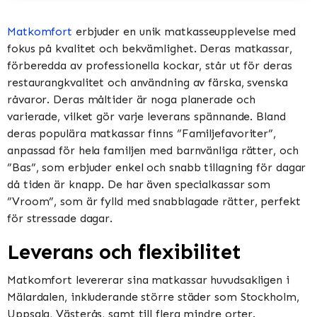
Matkomfort
erbjuder en unik matkasseupplevelse med
fokus på kvalitet och bekvämlighet. Deras matkassar,
förberedda av professionella kockar, står ut för deras
restaurangkvalitet och användning av färska, svenska
råvaror. Deras måltider är noga planerade och
varierade, vilket gör varje leverans spännande. Bland
deras populära matkassar finns ”Familjefavoriter”,
anpassad för hela familjen med barnvänliga rätter, och
”Bas”, som erbjuder enkel och snabb tillagning för dagar
då tiden är knapp. De har även specialkassar som
”Vroom”, som är fylld med snabblagade rätter, perfekt
för stressade dagar​​​​.
Leverans och flexibilitet
Matkomfort levererar sina matkassar huvudsakligen i
Mälardalen, inkluderande större städer som Stockholm,
Uppsala, Västerås, samt till flera mindre orter.