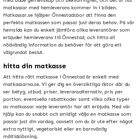
med både gemenskap och bekvämlighet, och det är här
matkassar med hemleverans kommer in i bilden.
Matkassar.se hjälper Önnestadsbor att finna den
perfekta matkassen som passar just deras behov. På vår
hemsida kan du enkelt jämföra olika leverantörer som
erbjuder hemleverans till Önnestad, och hitta all
nödvändig information du behöver för att göra ett
välgrundat beslut.
hitta din matkasse
Att hitta rätt matkasse i Önnestad är enkelt med
matkassarna.se. Vi ger dig en översiktliga listor där du
ser betyg, utbud, priser, leveransalternativ, pris per
portion, eventuella rabattkoder samt vilka olika typer
av matkassar varje leverantör har att erbjuda. Med vår
hjälp kan du snabbt och smidigt välja en matkasse som
passar just din vardag, oavsett om du är ute efter något
extra nyttigt, vegetariskt eller en barnvänlig
måltidslösning.