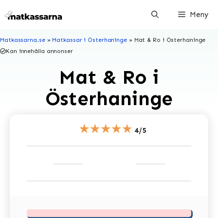
Hoppa
Meny
till
innehåll
Matkassarna.se
»
Matkassar i Österhaninge
»
Mat & Ro i Österhaninge
Kan innehålla annonser
Mat & Ro i
Österhaninge
★★★★★
4/5