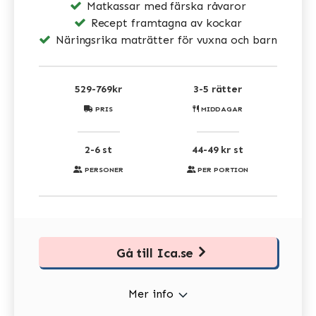
Matkassar med färska råvaror
Recept framtagna av kockar
Näringsrika maträtter för vuxna och barn
529-769kr
3-5 rätter
PRIS
MIDDAGAR
2-6 st
44-49 kr st
PERSONER
PER PORTION
Gå till Ica.se
Mer info