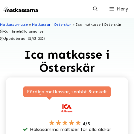
Hoppa
Meny
till
innehåll
Matkassarna.se
»
Matkassar i Österskär
»
Ica matkasse i Österskär
Kan innehålla annonser
Uppdaterad:
01/03-2024
Ica matkasse i
Österskär
Färdiga matkassar, snabbt & enkelt
★★★★★
4/5
Hälsosamma måltider för alla åldrar