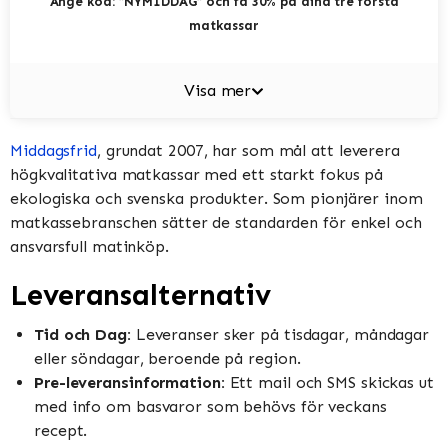
Ange kod: ”NYMIDDAG” och få 30% på dina tre första
matkassar
Visa mer
Middagsfrid
, grundat 2007, har som mål att leverera
högkvalitativa matkassar med ett starkt fokus på
ekologiska och svenska produkter. Som pionjärer inom
matkassebranschen sätter de standarden för enkel och
ansvarsfull matinköp.
Leveransalternativ
Tid och Dag:
Leveranser sker på tisdagar, måndagar
eller söndagar, beroende på region.
Pre-leveransinformation:
Ett mail och SMS skickas ut
med info om basvaror som behövs för veckans
recept.