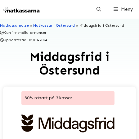
Hoppa
Meny
till
innehåll
Matkassarna.se
»
Matkassar i Östersund
»
Middagsfrid i Östersund
Kan innehålla annonser
Uppdaterad:
01/03-2024
Middagsfrid i
Östersund
30% rabatt på 3 kassar