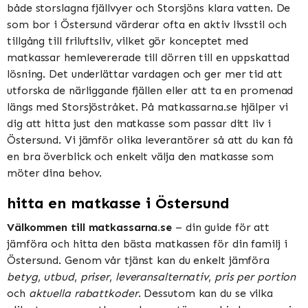
både storslagna fjällvyer och Storsjöns klara vatten. De
som bor i Östersund värderar ofta en aktiv livsstil och
tillgång till friluftsliv, vilket gör konceptet med
matkassar hemlevererade till dörren till en uppskattad
lösning. Det underlättar vardagen och ger mer tid att
utforska de närliggande fjällen eller att ta en promenad
längs med Storsjöstråket. På matkassarna.se hjälper vi
dig att hitta just den matkasse som passar ditt liv i
Östersund. Vi jämför olika leverantörer så att du kan få
en bra överblick och enkelt välja den matkasse som
möter dina behov.
hitta en matkasse i Östersund
Välkommen till matkassarna.se
– din guide för att
jämföra och hitta den bästa matkassen för din familj i
Östersund. Genom vår tjänst kan du enkelt jämföra
betyg
,
utbud
,
priser
,
leveransalternativ
,
pris per portion
och
aktuella rabattkoder
. Dessutom kan du se vilka