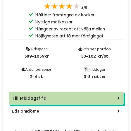
★★★★★
4/5
Måltider framtagna av kockar
Nyttiga matkassar
Mängder av recept att välja mellan
Möjligheten att få mer färdiglagat
Prisspann
Pris per portion
589-1059kr
53-102 kr/st
Antal personer
Middagar
2-4 st
3-5 rätter
Till
Middagsfrid
Läs omdöme