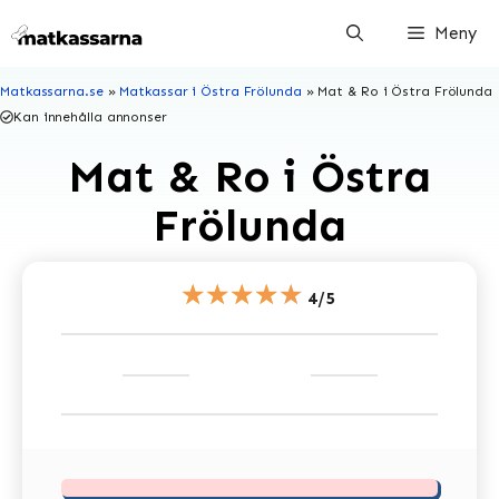
Hoppa
Meny
till
innehåll
Matkassarna.se
»
Matkassar i Östra Frölunda
»
Mat & Ro i Östra Frölunda
Kan innehålla annonser
Mat & Ro i Östra
Frölunda
★★★★★
4/5