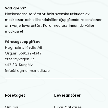
Vad gör vi?
Matkassarna.se jämför hela svenska utbudet av
matkassar och tillhandahåller djupgående recensioner
om varje leverantör. Kolla med oss innan du väljer
matkasse!
Företagsuppgifter:
Hogmalms Media AB
Org.nr: 559132-4347
Ytterbyvägen 5c
442 30, Kungälv
info@hogmalmsmedia.se
Företaget
Leverantörer
Om oss
Linas Matkasse