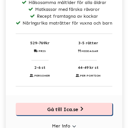
Hälsosamma måltider för alla åldrar
Matkassar med färska råvaror
Recept framtagna av kockar
Näringsrika maträtter för vuxna och barn
529-769kr
3-5 rätter
PRIS
MIDDAGAR
2-6 st
44-49 kr st
PERSONER
PER PORTION
Gå till Ica.se
Mer info