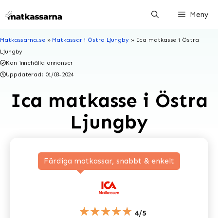
Hoppa
Meny
till
innehåll
Matkassarna.se
»
Matkassar i Östra Ljungby
»
Ica matkasse i Östra
Ljungby
Kan innehålla annonser
Uppdaterad:
01/03-2024
Ica matkasse i Östra
Ljungby
Färdiga matkassar, snabbt & enkelt
★★★★★
4/5