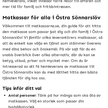
hemleverans, vilket innebär färre resor till affären och
mer tid för familj och fritidsintressen.
Matkassar för alla i Östra Sönnarslöv
Välkommen till matkassarna.se, din guide för att hitta
den matkasse som passar just dig och din familj i Östra
Sönnarslöv! Vi jämför olika leverantörers matkassar, så
att du enkelt kan välja en tjänst som stämmer överens
med dina behov och önskemål. På vår sajt får du en
snabb överblick över olika alternativ, där du kan se
betyg, utbud, priser och mycket mer. Om du är
intresserad av att få hemleverans av matkassar till
Östra Sönnarslöv kan du med lätthet hitta den bästa
tjänsten för dig hos oss.
Tips inför ditt val
Antal personer:
Tänk på hur många som ska äta av
matkassen. Välj en storlek som passar din
hushållsstorlek.