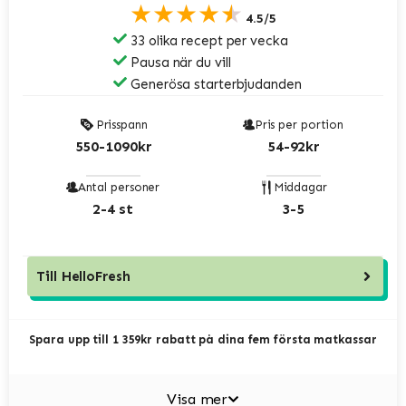
★★★★★
4.5/5
33 olika recept per vecka
Pausa när du vill
Generösa starterbjudanden
Prisspann
Pris per portion
550-1090kr
54-92kr
Antal personer
Middagar
2-4 st
3-5
Till
HelloFresh
Spara upp till 1 359kr rabatt på dina fem första matkassar
Visa mer