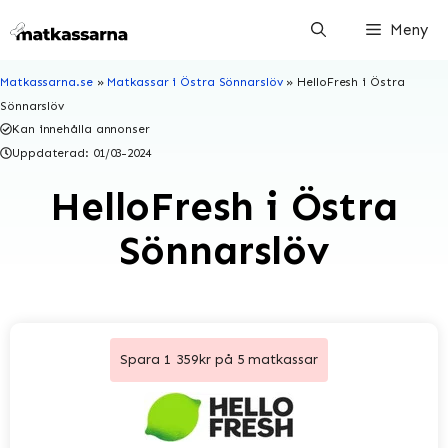
Hoppa
Meny
till
innehåll
Matkassarna.se
»
Matkassar i Östra Sönnarslöv
»
HelloFresh i Östra
Sönnarslöv
Kan innehålla annonser
Uppdaterad:
01/03-2024
HelloFresh i Östra
Sönnarslöv
Spara 1 359kr på 5 matkassar