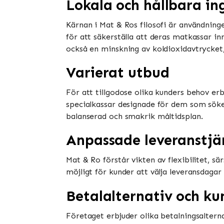
Lokala och hållbara in
Kärnan i Mat & Ros filosofi är användning
för att säkerställa att deras matkassar in
också en minskning av koldioxidavtrycket, v
Varierat utbud
För att tillgodose olika kunders behov erb
specialkassar designade för dem som söke
balanserad och smakrik måltidsplan.
Anpassade leveranstjä
Mat & Ro förstår vikten av flexibilitet, s
möjligt för kunder att välja leveransdaga
Betalalternativ och ku
Företaget erbjuder olika betalningsalterna