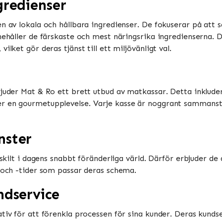
gredienser
en av lokala och hållbara ingredienser. De fokuserar på at
nehåller de färskaste och mest näringsrika ingredienserna. 
ilket gör deras tjänst till ett miljövänligt val.
juder Mat & Ro ett brett utbud av matkassar. Detta inkluderar
r en gourmetupplevelse. Varje kasse är noggrant sammanstäl
nster
ärskilt i dagens snabbt föränderliga värld. Därför erbjuder d
r och -tider som passar deras schema.
ndservice
tiv för att förenkla processen för sina kunder. Deras kundser