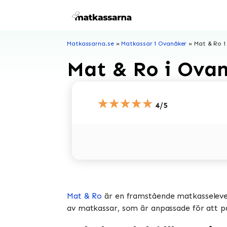
Hoppa
till
innehåll
Matkassarna.se
»
Matkassar i Ovanåker
»
Mat & Ro i
Mat & Ro i Ova
★★★★★
4/5
Mat & Ro
är en framstående matkasselevera
av matkassar, som är anpassade för att pas