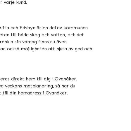
ör varje kund.
 Alfta och Edsbyn är en del av kommunen
ten till både skog och vatten, och det
renkla sin vardag finns nu även
tan också möjligheten att njuta av god och
eras direkt hem till dig i Ovanåker.
ed veckans matplanering, så har du
t till din hemadress i Ovanåker.