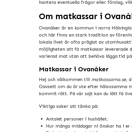
hantera eventuella frågor eller förslag, vil
Om matkassar i Ovanå
Ovanåker är en kommun i norra Hälsinglan
och här finns en stark tradition av fören
lokala livet är ofta präglat av utomhusakt
möjligheten att få matkassar levererade d
varierad mat utan att behöva lägga tid på
Matkassar i Ovanåker
Hej och välkommen till
matkassarna.se
, 
Oavsett om du är ute efter hälsosamma mål
kommit rätt. På vår sajt kan du lätt få öv
Viktiga saker att tänka på:
Antalet personer i hushållet.
Hur många middagar ni önskar ha i er 