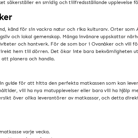
ket säkerställer en smidig och tillfredsställande upplevelse f
ker
d, känd för sin vackra natur och rika kulturarv. Orter som
ingsliv och lokal gemenskap. Många invånare uppskattar närhe
iviteter och hantverk. För de som bor i Ovanåker och vill fö
irekt hem till dörren. Det ökar inte bara bekvämligheten u
 att planera och handla.
din guide för att hitta den perfekta matkassen som kan lever
tider, vill ha nya matupplevelser eller bara vill ha hjälp m
ersikt över olika leverantörer av matkassar, och detta direk
matkasse varje vecka.