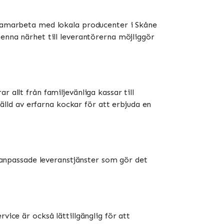
t samarbeta med lokala producenter i Skåne
Denna närhet till leverantörerna möjliggör
 allt från familjevänliga kassar till
ld av erfarna kockar för att erbjuda en
e anpassade leveranstjänster som gör det
vice är också lättillgänglig för att