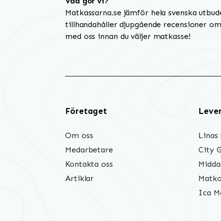
Vad gör vi?
Matkassarna.se jämför hela svenska utbud
tillhandahåller djupgående recensioner om 
med oss innan du väljer matkasse!
Företaget
Leve
Om oss
Linas
Medarbetare
City 
Kontakta oss
Midda
Artiklar
Matko
Ica M