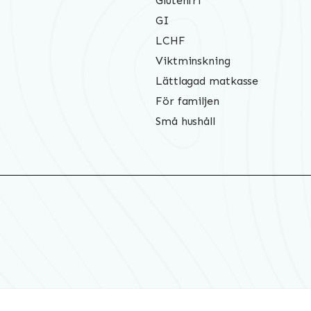
Glutenfri
GI
LCHF
Viktminskning
Lättlagad matkasse
För familjen
Små hushåll