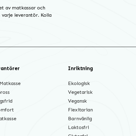
et av matkassar och
varje leverantör. Kolla
rantörer
Inriktning
 Matkasse
Ekologisk
Gross
Vegetarisk
gsfrid
Vegansk
mfort
Flexitarian
atkasse
Barnvänlig
Laktosfri