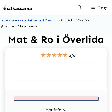
Hoppa
Meny
till
innehåll
Matkassarna.se
»
Matkassar i Överlida
»
Mat & Ro i Överlida
Kan innehålla annonser
Mat & Ro i Överlida
★★★★★
4/5
Mer info