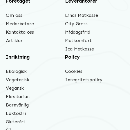
Företaget
Leverantörer
Om oss
Linas Matkasse
Medarbetare
City Gross
Kontakta oss
Middagsfrid
Artiklar
Matkomfort
Ica Matkasse
Inriktning
Policy
Ekologisk
Cookies
Vegetarisk
Integritetspolicy
Vegansk
Flexitarian
Barnvänlig
Laktosfri
Glutenfri