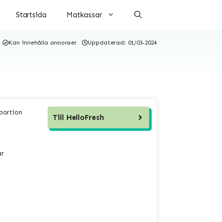
Startsida
Matkassar
Kan innehålla annonser
Uppdaterad:
01/03-2024
 portion
Till
HelloFresh
ar