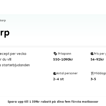
Påarp
arp
recept per vecka
Prisspann
Pris per
550-1090kr
54-92kr
 du vill
 starterbjudanden
Antal personer
Middag
2-4 st
3-5
Spara upp till 1 359kr rabatt på dina fem första matkassar