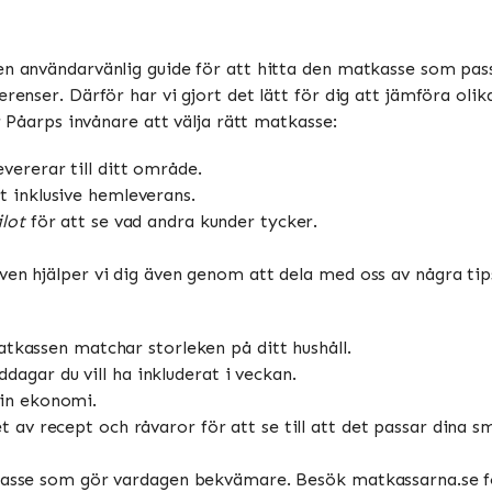
n användarvänlig guide för att hitta den matkasse som passar 
erenser. Därför har vi gjort det lätt för dig att jämföra ol
ör Påarps invånare att välja rätt matkasse:
ererar till ditt område.
t inklusive hemleverans.
lot
för att se vad andra kunder tycker.
ven hjälper vi dig även genom att dela med oss av några ti
matkassen matchar storleken på ditt hushåll.
agar du vill ha inkluderat i veckan.
din ekonomi.
t av recept och råvaror för att se till att det passar dina 
tkasse som gör vardagen bekvämare. Besök matkassarna.se fö