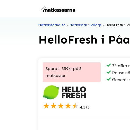
Hoppa
till
innehåll
Matkassarna.se
»
Matkassar i Påarp
»
HelloFresh i 
HelloFresh i På
33 olika 
Spara 1 359kr på 5
Pausa när
matkassar
Generösa
★★★★★
4.5/5