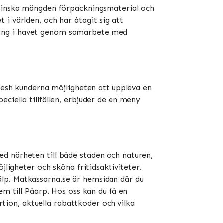
t minska mängden förpackningsmaterial och
i världen, och har åtagit sig att
ning i havet genom samarbete med
Fresh kunderna möjligheten att uppleva en
ciella tillfällen, erbjuder de en meny
d närheten till både staden och naturen,
jligheter och sköna fritidsaktiviteter.
älp. Matkassarna.se är hemsidan där du
em till Påarp. Hos oss kan du få en
ortion, aktuella rabattkoder och vilka