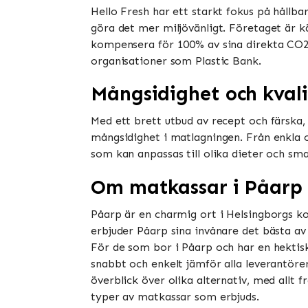
Hello Fresh har ett starkt fokus på håll
göra det mer miljövänligt. Företaget är k
kompensera för 100% av sina direkta CO2
organisationer som Plastic Bank.
Mångsidighet och kvali
Med ett brett utbud av recept och färska,
mångsidighet i matlagningen. Från enkla o
som kan anpassas till olika dieter och sm
Om matkassar i Påarp
Påarp är en charmig ort i Helsingborgs ko
erbjuder Påarp sina invånare det bästa av 
För de som bor i Påarp och har en hektis
snabbt och enkelt jämför alla leverantörer
överblick över olika alternativ, med allt f
typer av matkassar som erbjuds.