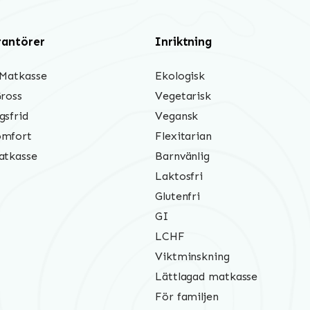
rantörer
Inriktning
 Matkasse
Ekologisk
Gross
Vegetarisk
gsfrid
Vegansk
mfort
Flexitarian
atkasse
Barnvänlig
Laktosfri
Glutenfri
GI
LCHF
Viktminskning
Lättlagad matkasse
För familjen