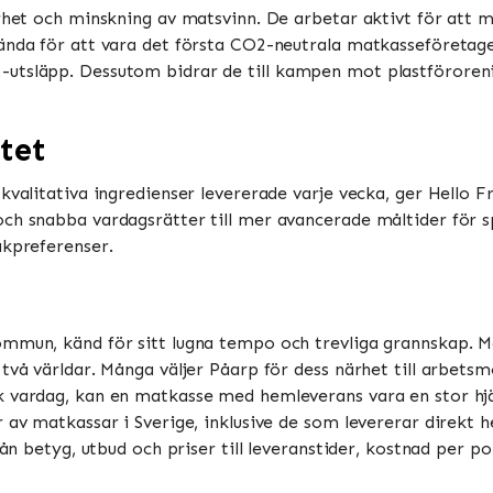
barhet och minskning av matsvinn. De arbetar aktivt för at
ända för att vara det första CO2-neutrala matkasseföretaget 
-utsläpp. Dessutom bidrar de till kampen mot plastförore
tet
 kvalitativa ingredienser levererade varje vecka, ger Hello 
ch snabba vardagsrätter till mer avancerade måltider för spe
akpreferenser.
mmun, känd för sitt lugna tempo och trevliga grannskap. Me
två världar. Många väljer Påarp för dess närhet till arbetsmö
k vardag, kan en matkasse med hemleverans vara en stor hj
 av matkassar i Sverige, inklusive de som levererar direkt h
rån betyg, utbud och priser till leveranstider, kostnad per p