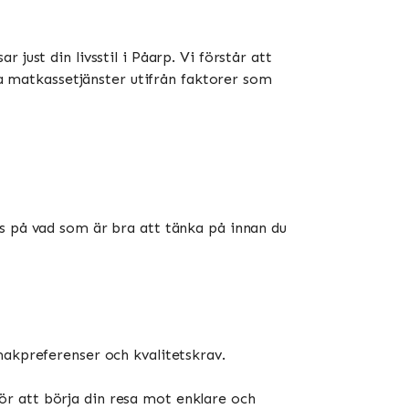
just din livsstil i Påarp. Vi förstår att
ika matkassetjänster utifrån faktorer som
ps på vad som är bra att tänka på innan du
smakpreferenser och kvalitetskrav.
r att börja din resa mot enklare och