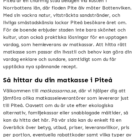
Piteå är en charmig stad belägen vid kusten i
Norrbottens län, där floden Pite älv möter Bottenviken.
Med sin vackra natur, vitsträckta sandstränder, och
livliga småstadskänsla lockar Piteå besökare året om.
För de boende erbjuder staden inte bara skönhet och
kultur, utan också praktiska lösningar för en upptagen
vardag, som hemleverans av matkassar. Att hitta rätt
matkasse som passar din livsstil och behov kan göra din
vardag enklare och sundare, samtidigt som du får
upptäcka nya spännande recept.
Så hittar du din matkasse i Piteå
Välkommen till
matkassarna.se
, där vi hjälper dig att
jämföra olika matkasseleverantörer som levererar just
till Piteå. Oavsett om du är ute efter ekologiska
alternativ, familjekassar eller snabblagade måltider, så
kan du hitta det här. På vår sida kan du enkelt få en
överblick över betyg, utbud, priser, leveransvillkor, pris
per portion, eventuella rabattkoder samt vilka typer av