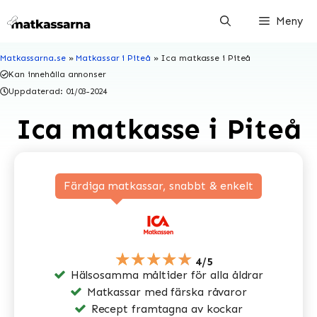
Hoppa
Meny
till
innehåll
Matkassarna.se
»
Matkassar i Piteå
»
Ica matkasse i Piteå
Kan innehålla annonser
Uppdaterad:
01/03-2024
Ica matkasse i Piteå
Färdiga matkassar, snabbt & enkelt
★★★★★
4/5
Hälsosamma måltider för alla åldrar
Matkassar med färska råvaror
Recept framtagna av kockar