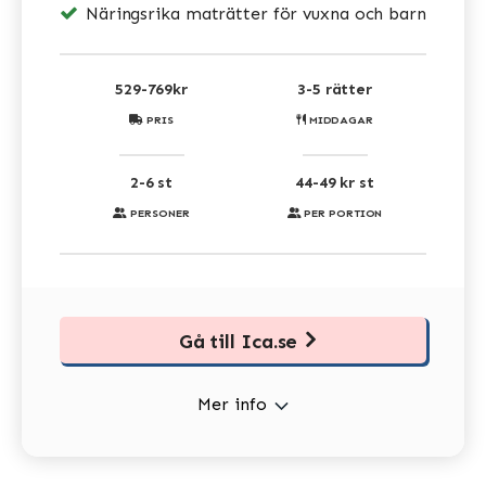
Näringsrika maträtter för vuxna och barn
529-769kr
3-5 rätter
PRIS
MIDDAGAR
2-6 st
44-49 kr st
PERSONER
PER PORTION
Gå till Ica.se
Mer info