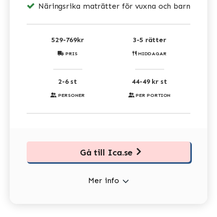
Näringsrika maträtter för vuxna och barn
529-769kr
3-5 rätter
PRIS
MIDDAGAR
2-6 st
44-49 kr st
PERSONER
PER PORTION
Gå till Ica.se
Mer info