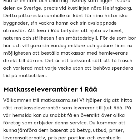
Råå är en liten och charmig fiskeby som ligger i södra
delen av Sverige, precis vid kustlinjen nära Helsingborg.
Detta pittoreska samhälle är känt för sina historiska
byggnader, sin vackra hamn och sin avslappnade
atmosfär. Att leva i Råå betyder att njuta av havet,
naturen och stillheten i en småstadsidyll. För de som bor
här och vill göra sin vardag enklare och godare finns nu
möjligheten att beställa matkassar med hemleverans
direkt till dörren. Det är ett bekvämt sätt att få fräsch
och varierad mat varje vecka utan att behöva spendera
tid på matbutiken.
Matkasseleverantörer i Råå
Välkommen till matkassarna.se! Vi hjälper dig att hitta
rätt matkasseleverantör som levererar till just Råå. På
vår hemsida kan du snabbt få en översikt över olika
företag som erbjuder denna service. Du kommer att
kunna jämföra dem baserat på betyg, utbud, priser,
leveransalternativ, pris per portion och eventuella