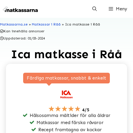
Hoppa
Meny
till
innehåll
Matkassarna.se
»
Matkassar i Råå
»
Ica matkasse i Råå
Kan innehålla annonser
Uppdaterad:
01/03-2024
Ica matkasse i Råå
Färdiga matkassar, snabbt & enkelt
★★★★★
4/5
Hälsosamma måltider för alla åldrar
Matkassar med färska råvaror
Recept framtagna av kockar