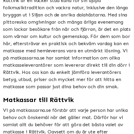
Rättvik är en vacker stad känd för sin djupa
folkmusiktradition och vackra natur, inklusive den långa
bryggan ut i Siljan och de anrika dalahästarna. Med sina
pittoreska omgivningar och många årliga evenemang
som lockar besökare från när och fjärran, är det en plats
som värnar om kultur och gemenskap. För dem som bor
här, eftersträvar en praktisk och bekväm vardag kan en
matkasse med hemleverans vara en utmärkt lösning. Vi
på matkassarna.se har samlat information om olika
matkasseleverantörer som levererar direkt till din dörr i
Rättvik. Hos oss kan du enkelt jämföra leverantörers
betyg, utbud, priser och mycket mer för att hitta en
matkasse som passar just dina behov och din smak.
Matkassar till Rättvik
Vi på matkassarna.se förstår att varje person har unika
behov och önskemål när det gäller mat. Därför har vi
samlat allt du behöver för att göra det bästa valet av
matkasse i Rättvik. Oavsett om du är ute efter