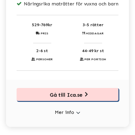
Näringsrika maträtter för vuxna och barn
529-769kr
3-5 rätter
PRIS
MIDDAGAR
2-6 st
44-49 kr st
PERSONER
PER PORTION
Gå till Ica.se
Mer info