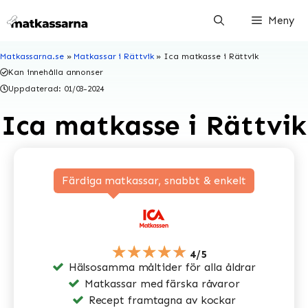
Hoppa
Meny
till
innehåll
Matkassarna.se
»
Matkassar i Rättvik
»
Ica matkasse i Rättvik
Kan innehålla annonser
Uppdaterad:
01/03-2024
Ica matkasse i Rättvik
Färdiga matkassar, snabbt & enkelt
★★★★★
4/5
Hälsosamma måltider för alla åldrar
Matkassar med färska råvaror
Recept framtagna av kockar