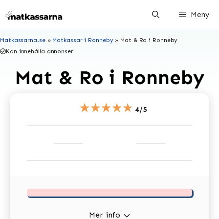
Hoppa
Meny
till
innehåll
Matkassarna.se
»
Matkassar i Ronneby
»
Mat & Ro i Ronneby
Kan innehålla annonser
Mat & Ro i Ronneby
★★★★★
4/5
Mer info