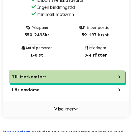
Enbart svenska råvaror
Ingen bindningstid
Minimalt matsvinn
Prisspann
Pris per portion
550-2495kr
59-197 kr/st
Antal personer
Middagar
1-8 st
3-4 rätter
Till
Matkomfort
Läs omdöme
Visa mer