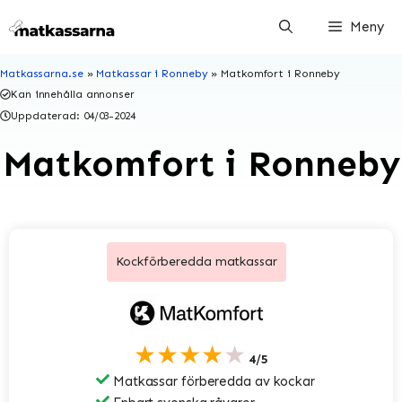
Hoppa
Meny
till
innehåll
Matkassarna.se
»
Matkassar i Ronneby
»
Matkomfort i Ronneby
Kan innehålla annonser
Uppdaterad:
04/03-2024
Matkomfort i Ronneby
Kockförberedda matkassar
★★★★★
4/5
Matkassar förberedda av kockar