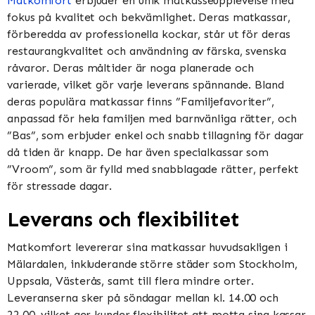
Matkomfort
erbjuder en unik matkasseupplevelse med
fokus på kvalitet och bekvämlighet. Deras matkassar,
förberedda av professionella kockar, står ut för deras
restaurangkvalitet och användning av färska, svenska
råvaror. Deras måltider är noga planerade och
varierade, vilket gör varje leverans spännande. Bland
deras populära matkassar finns ”Familjefavoriter”,
anpassad för hela familjen med barnvänliga rätter, och
”Bas”, som erbjuder enkel och snabb tillagning för dagar
då tiden är knapp. De har även specialkassar som
”Vroom”, som är fylld med snabblagade rätter, perfekt
för stressade dagar​​​​.
Leverans och flexibilitet
Matkomfort levererar sina matkassar huvudsakligen i
Mälardalen, inkluderande större städer som Stockholm,
Uppsala, Västerås, samt till flera mindre orter.
Leveranserna sker på söndagar mellan kl. 14.00 och
22.00, vilket ger kunder flexibilitet att motta sina kassar