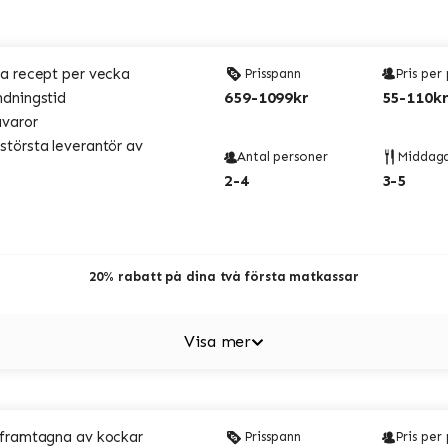
a recept per vecka
Prisspann
Pris per
659-1099kr
55-110kr
ndningstid
åvaror
törsta leverantör av
Antal personer
Middag
2-4
3-5
20% rabatt på dina två första matkassar
Visa mer
 framtagna av kockar
Prisspann
Pris per