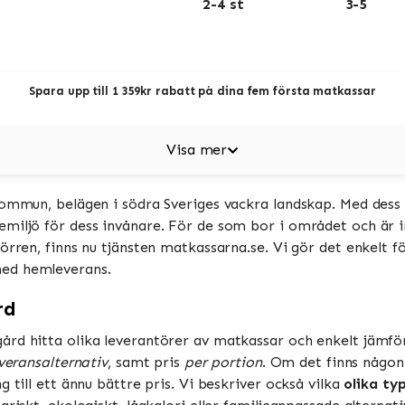
2-4 st
3-5
Spara upp till 1 359kr rabatt på dina fem första matkassar
Visa mer
kommun, belägen i södra Sveriges vackra landskap. Med dess
miljö för dess invånare. För de som bor i området och är i
örren, finns nu tjänsten matkassarna.se. Vi gör det enkelt 
med hemleverans.
rd
ård hitta olika leverantörer av matkassar och enkelt jämf
veransalternativ
, samt pris
per portion
. Om det finns någo
 till ett ännu bättre pris. Vi beskriver också vilka
olika ty