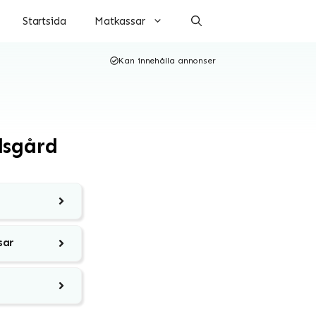
Startsida
Matkassar
Kan innehålla annonser
dsgård
sar