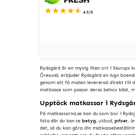
★★★★★
4.5/5
Rydsgård är en mysig liten ort i Skurups 
Öresund, erbjuder Rydsgård en lugn boende
genom att få maten levererad direkt till d
matkasse som passar deras behov bäst, 
Upptäck matkassar i Rydsgå
På matkassarna.se kan du som bor i Rydsg
lista där du kan se
betyg
,
utbud
,
priser
,
le
det, så du kan göra din matkassebeställning