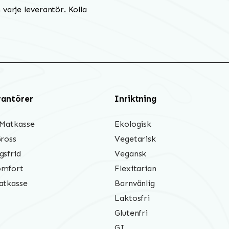
varje leverantör. Kolla
rantörer
Inriktning
 Matkasse
Ekologisk
Gross
Vegetarisk
gsfrid
Vegansk
mfort
Flexitarian
atkasse
Barnvänlig
Laktosfri
Glutenfri
GI