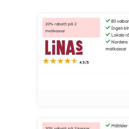
80 valbar
20% rabatt på 2
Ingen bi
matkassar
Lokala r
Nordens s
matkassar
★★★★★
4.5/5
Måltider
30% rabatt på 3 kassar