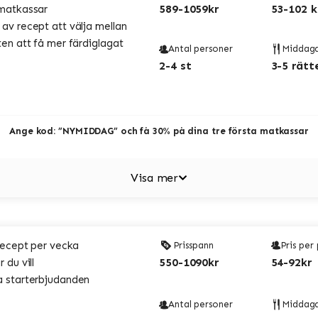
589-1059kr
53-102 k
matkassar
v recept att välja mellan
en att få mer färdiglagat
Antal personer
Middag
2-4 st
3-5 rätt
Ange kod: ”NYMIDDAG” och få 30% på dina tre första matkassar
Visa mer
recept per vecka
Prisspann
Pris per
550-1090kr
54-92kr
 du vill
 starterbjudanden
Antal personer
Middag