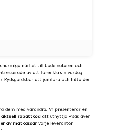
 charmiga närhet till både naturen och
ntresserade av att förenkla sin vardag
för Rydsgårdsbor att jämföra och hitta den
öra dem med varandra. Vi presenterar en
n
aktuell rabattkod
att utnyttja visas även
per av matkassar
varje leverantör