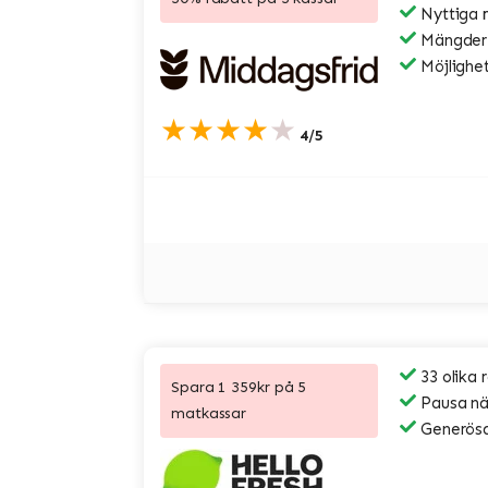
Nyttiga 
Mängder a
Möjlighet
★★★★★
4/5
33 olika 
Spara 1 359kr på 5
Pausa när
matkassar
Generösa