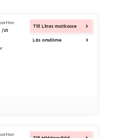
 portion
Till
Linas matkasse
 /st
Läs omdöme
ar
 portion