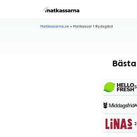
Hoppa
till
innehåll
Matkassarna.se
»
Matkassar i Rydsgård
Bästa
S
A
2