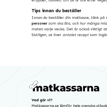
erbjuder, oavsett om du är ute efter vegeta
Tips innan du beställer
Innan du beställer din matkasse, tänk på 
personer
som ska äta, och
hur många mid
maten varje vecka. Det är också viktigt a
Slutligen, se över
antalet recept
som ingår 
Vad gör vi?
Matkassarna.se jämför hela svenska utbud