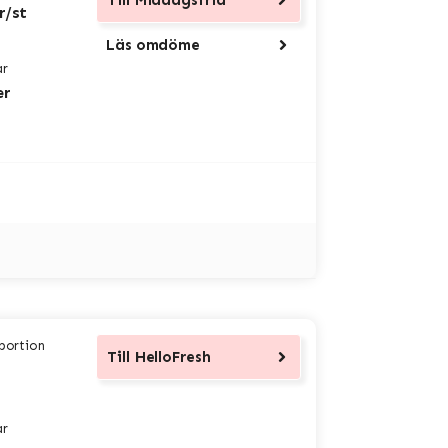
Till
Middagsfrid
r/st
Läs omdöme
ar
er
 portion
Till
HelloFresh
ar