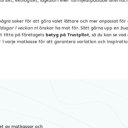
riskt, ekologiskt, lågkalori eller familjeanpassade alternati
några saker för att göra valet lättare och mer anpassat för 
dagar i veckan
ni önskar ha mat för. Sätt gärna upp en
bud
tt titta på företagets
betyg på Trustpilot
, så du kan se vad
i varje matkasse för att garantera variation och inspiratio
et av matkassar och