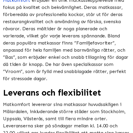
Matkomfort
erbjuder en unik matkasseupplevelse med
fokus på kvalitet och bekvämlighet. Deras matkassar,
förberedda av professionella kockar, står ut för deras
restaurangkvalitet och användning av färska, svenska
råvaror. Deras måltider är noga planerade och
varierade, vilket gör varje leverans spännande. Bland
deras populära matkassar finns ”Familjefavoriter”,
anpassad för hela familjen med barnvänliga rätter, och
”Bas”, som erbjuder enkel och snabb tillagning för dagar
då tiden är knapp. De har även specialkassar som
”Vroom”, som är fylld med snabblagade rätter, perfekt
för stressade dagar​​​​.
Leverans och flexibilitet
Matkomfort levererar sina matkassar huvudsakligen i
Mälardalen, inkluderande större städer som Stockholm,
Uppsala, Västerås, samt till flera mindre orter.
Leveranserna sker på söndagar mellan kl. 14.00 och
22.00, vilket ger kunder flexibilitet att motta sina kassar