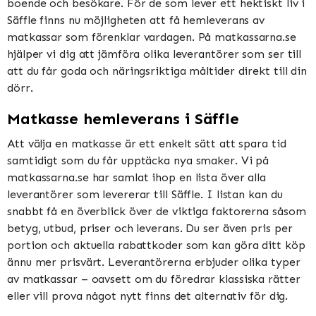
boende och besökare. För de som lever ett hektiskt liv i
Säffle finns nu möjligheten att få hemleverans av
matkassar som förenklar vardagen. På matkassarna.se
hjälper vi dig att jämföra olika leverantörer som ser till
att du får goda och näringsriktiga måltider direkt till din
dörr.
Matkasse hemleverans i Säffle
Att välja en matkasse är ett enkelt sätt att spara tid
samtidigt som du får upptäcka nya smaker. Vi på
matkassarna.se har samlat ihop en lista över alla
leverantörer som levererar till Säffle. I listan kan du
snabbt få en överblick över de viktiga faktorerna såsom
betyg, utbud, priser och leverans. Du ser även pris per
portion och aktuella rabattkoder som kan göra ditt köp
ännu mer prisvärt. Leverantörerna erbjuder olika typer
av matkassar – oavsett om du föredrar klassiska rätter
eller vill prova något nytt finns det alternativ för dig.