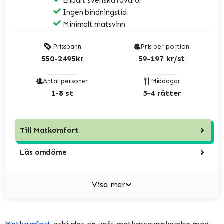
Enbart svenska råvaror
Ingen bindningstid
Minimalt matsvinn
Prisspann
Pris per portion
550-2495kr
59-197 kr/st
Antal personer
Middagar
1-8 st
3-4 rätter
Till
Matkomfort
Läs omdöme
Visa mer