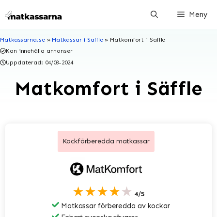
Hoppa
Meny
till
innehåll
Matkassarna.se
»
Matkassar i Säffle
»
Matkomfort i Säffle
Kan innehålla annonser
Uppdaterad:
04/03-2024
Matkomfort i Säffle
Kockförberedda matkassar
★★★★★
4/5
Matkassar förberedda av kockar