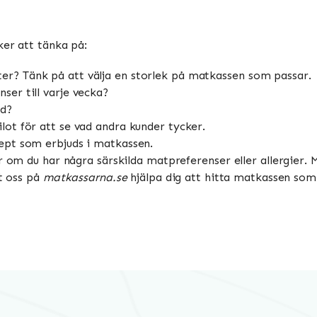
ker att tänka på:
er? Tänk på att välja en storlek på matkassen som passar.
ser till varje vecka?
ad?
lot för att se vad andra kunder tycker.
cept som erbjuds i matkassen.
r om du har några särskilda matpreferenser eller allergier.
åt oss på
matkassarna.se
hjälpa dig att hitta matkassen som p