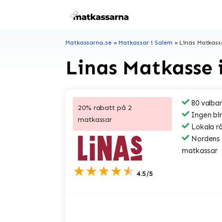
Hoppa
till
innehåll
Matkassarna.se
»
Matkassar i Salem
»
Linas Matkass
Linas Matkasse 
80 valbar
20% rabatt på 2
Ingen bi
matkassar
Lokala r
Nordens s
matkassar
★★★★★
4.5/5