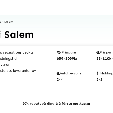
e i Salem
i Salem
a recept per vecka
Prisspann
Pris per
659-1099kr
55-110kr
ndningstid
åvaror
törsta leverantör av
Antal personer
Middag
2-4
3-5
20% rabatt på dina två första matkassar