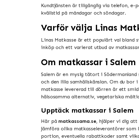
Kundtjänsten är tillgänglig via telefon, e
kvällstid på måndagar och söndagar.
Varför välja Linas Mat
Linas Matkasse är ett populärt val bland
inköp och ett varierat utbud av matkassa
Om matkassar i Salem
Salem är en mysig tätort i Södermanland s
och den lilla samhällskänslan. Om du bor i
matkasse levererad till dörren är ett smidi
hälsosamma alternativ, vegetariska måltide
Upptäck matkassar i Salem
Här på
matkassarna.se
, hjälper vi dig a
jämföra olika matkasseleverantörer som lev
portion, eventuella rabattkoder samt vilk