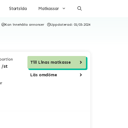
Startsida
Matkassar
Kan innehålla annonser
Uppdaterad:
01/03-2024
 portion
Till
Linas matkasse
 /st
Läs omdöme
ar