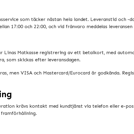
sservice som täcker nästan hela landet. Leveranstid och -da
ellan 17:00 och 22:00, och vid frånvaro meddelas leveransen 
Linas Matkasse registrering av ett betalkort, med automati
ura, som skickas efter leveransdagen.
ras, men VISA och Mastercard/Eurocard är godkända. Registr
ing
eration krävs kontakt med kundtjänst via telefon eller e-pos
 framförhållning.