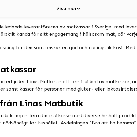
Visa mer
v de ledande leverantörerna av matkassar i Sverige, med lev
särskilt kända för sitt engagemang i hälsosam mat, där varje
lösning för den som önskar en god och näringsrik kost. Med
atkassar
ag erbjuder Linas Matkasse ett brett utbud av matkassar, an
ner samt kassar för personer med gluten- eller laktosintoler
från Linas Matbutik
an du komplettera din matkasse med diverse hushållsprodukter
at nödvändigt för hushållet. Avdelningen ”Bra att ha hemma