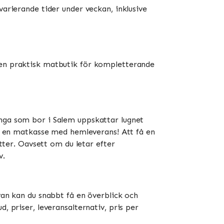
varierande tider under veckan, inklusive
r en praktisk matbutik för kompletterande
ånga som bor i Salem uppskattar lugnet
lla en matkasse med hemleverans! Att få en
ätter. Oavsett om du letar efter
v.
ovan kan du snabbt få en överblick och
, priser, leveransalternativ, pris per