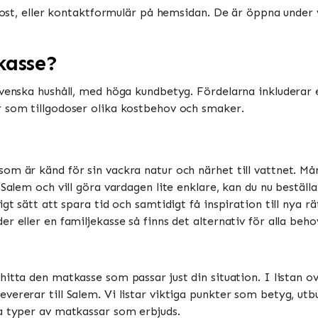
-post, eller kontaktformulär på hemsidan. De är öppna under 
kasse?
 svenska hushåll, med höga kundbetyg. Fördelarna inkludera
r som tillgodoser olika kostbehov och smaker.
om är känd för sin vackra natur och närhet till vattnet. M
 Salem och vill göra vardagen lite enklare, kan du nu bestä
gt sätt att spara tid och samtidigt få inspiration till nya r
r eller en familjekasse så finns det alternativ för alla beho
tt hitta den matkasse som passar just din situation. I listan 
ererar till Salem. Vi listar viktiga punkter som betyg, utbud
a typer av matkassar som erbjuds.