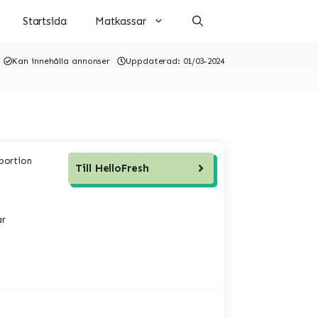
Startsida
Matkassar
Kan innehålla annonser
Uppdaterad:
01/03-2024
 portion
Till
HelloFresh
ar