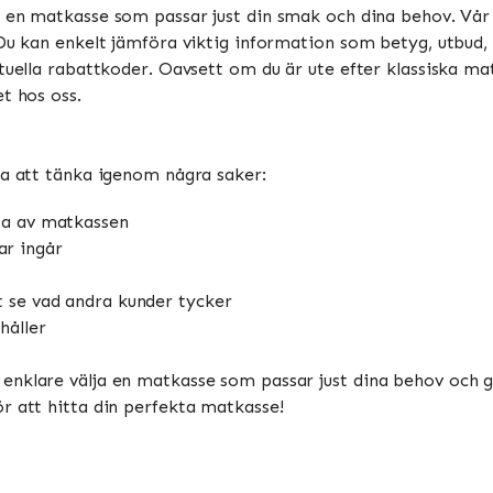
a en matkasse som passar just din smak och dina behov. Vår s
 Du kan enkelt jämföra viktig information som betyg, utbud,
tuella rabattkoder. Oavsett om du är ute efter klassiska matk
t hos oss.
ra att tänka igenom några saker:
ta av matkassen
ar ingår
tt se vad andra kunder tycker
håller
enklare välja en matkasse som passar just dina behov och g
r att hitta din perfekta matkasse!