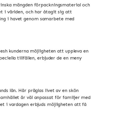
t minska mängden förpackningsmaterial och
i världen, och har åtagit sig att
ning i havet genom samarbete med
Fresh kunderna möjligheten att uppleva en
ciella tillfällen, erbjuder de en meny
ds län. Här präglas livet av en skön
. Samhället är väl anpassat för familjer med
et i vardagen erbjuds möjligheten att få