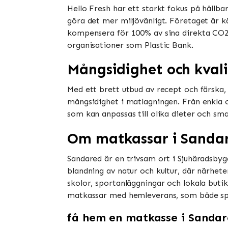
Hello Fresh har ett starkt fokus på håll
göra det mer miljövänligt. Företaget är k
kompensera för 100% av sina direkta CO2
organisationer som Plastic Bank.
Mångsidighet och kvali
Med ett brett utbud av recept och färska,
mångsidighet i matlagningen. Från enkla o
som kan anpassas till olika dieter och sm
Om matkassar i Sanda
Sandared är en trivsam ort i Sjuhäradsbyg
blandning av natur och kultur, där närheten 
skolor, sportanläggningar och lokala buti
matkassar med hemleverans, som både spar
få hem en matkasse i Sanda