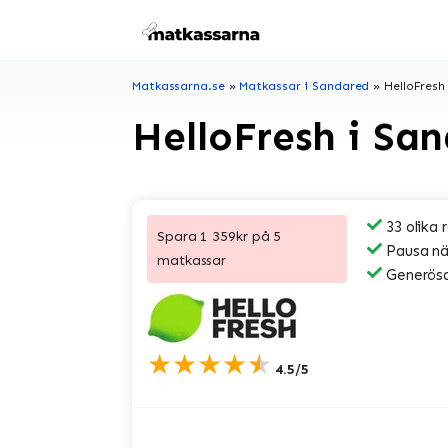
Hoppa
till
innehåll
Matkassarna.se
»
Matkassar i Sandared
»
HelloFresh
HelloFresh i Sa
33 olika 
Spara 1 359kr på 5
Pausa när
matkassar
Generösa
★★★★★
4.5/5