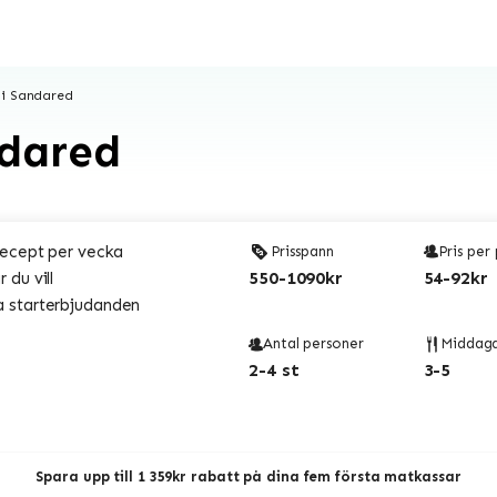
 i Sandared
ndared
recept per vecka
Prisspann
Pris per
550-1090kr
54-92kr
 du vill
 starterbjudanden
Antal personer
Middag
2-4 st
3-5
Spara upp till 1 359kr rabatt på dina fem första matkassar