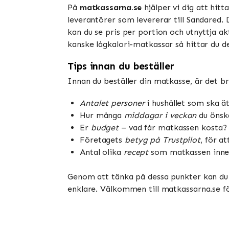
På
matkassarna.se
hjälper vi dig att hitt
leverantörer som levererar till Sandared.
kan du se pris per portion och utnyttja ak
kanske lågkalori-matkassar så hittar du de
Tips innan du beställer
Innan du beställer din matkasse, är det b
Antalet personer
i hushållet som ska ä
Hur många
middagar i veckan
du önsk
Er
budget
– vad får matkassen kosta?
Företagets
betyg på Trustpilot
, för a
Antal olika
recept
som matkassen inne
Genom att tänka på dessa punkter kan du 
enklare. Välkommen till matkassarna.se fö