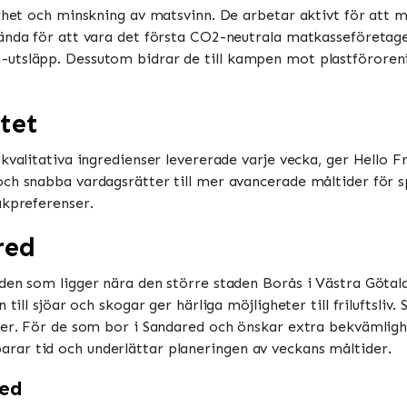
barhet och minskning av matsvinn. De arbetar aktivt för at
ända för att vara det första CO2-neutrala matkasseföretaget 
-utsläpp. Dessutom bidrar de till kampen mot plastförore
tet
 kvalitativa ingredienser levererade varje vecka, ger Hello 
ch snabba vardagsrätter till mer avancerade måltider för spe
akpreferenser.
red
den som ligger nära den större staden Borås i Västra Götalan
till sjöar och skogar ger härliga möjligheter till friluftsliv
ker. För de som bor i Sandared och önskar extra bekvämligh
ar tid och underlättar planeringen av veckans måltider.
red