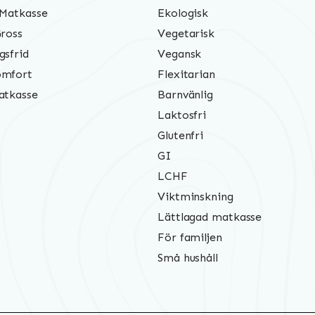
 Matkasse
Ekologisk
Gross
Vegetarisk
gsfrid
Vegansk
mfort
Flexitarian
atkasse
Barnvänlig
Laktosfri
Glutenfri
GI
LCHF
Viktminskning
Lättlagad matkasse
För familjen
Små hushåll