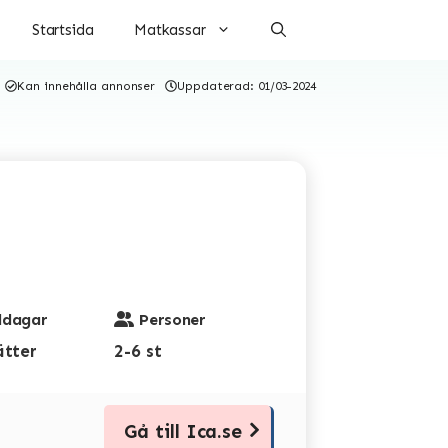
Startsida
Matkassar
Kan innehålla annonser
Uppdaterad:
01/03-2024
dagar
Personer
ätter
2-6 st
Gå till Ica.se