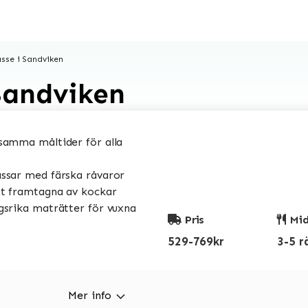
sse i Sandviken
Sandviken
amma måltider för alla
sar med färska råvaror
t framtagna av kockar
srika maträtter för vuxna
Pris
Mid
529-769kr
3-5 r
Mer info