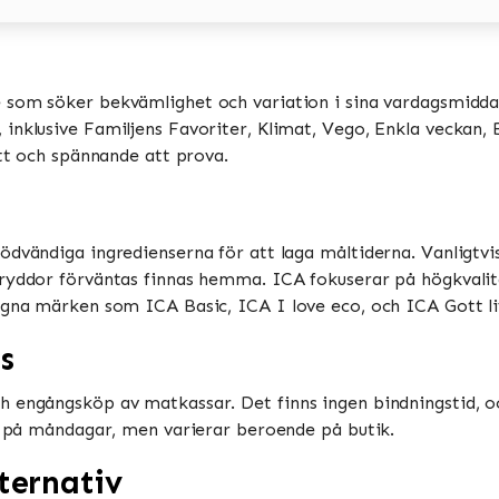
e som söker bekvämlighet och variation i sina vardagsmiddag
nklusive Familjens Favoriter, Klimat, Vego, Enkla veckan, Bi
tt och spännande att prova​​.
ödvändiga ingredienserna för att laga måltiderna. Vanligtv
ryddor förväntas finnas hemma​​. ICA fokuserar på högkvalit
gna märken som ICA Basic, ICA I love eco, och ICA Gott liv​
s
h engångsköp av matkassar. Det finns ingen bindningstid, o
 på måndagar, men varierar beroende på butik​​​​.
ternativ