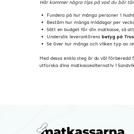
Här kommer några tips på vad du bör tän
Fundera på hur många personer i hushål
Bestäm hur många middagar per vecka n
Sätt en budget för din matkasse, så at
Undersök leverantörens
betyg på Trus
Se över hur många och vilken typ av
r
Med dessa enkla steg är du väl förberedd 
utforska dina matkassealternativ i Sandvi