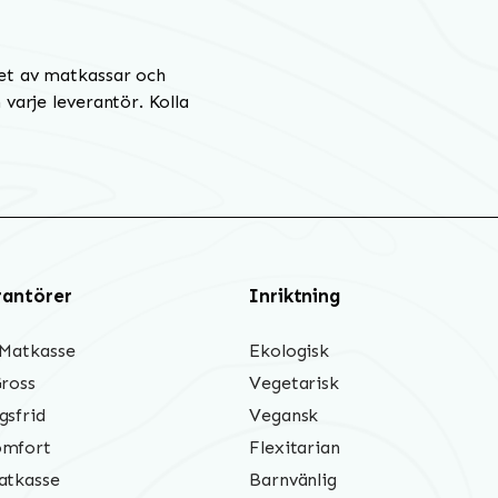
et av matkassar och
varje leverantör. Kolla
rantörer
Inriktning
 Matkasse
Ekologisk
Gross
Vegetarisk
gsfrid
Vegansk
mfort
Flexitarian
atkasse
Barnvänlig