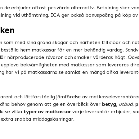
 de erbjuder oftast prisvärda alternativ. Betalning sker vanl
talning vid uthämtning. ICA ger också bonuspoäng på köp av m
iken
n som med sina gröna skogar och närheten till sjöar och natu
t beställa hem matkassar för en mer behändig vardag. Sandvi
ts där närproducerade råvaror och smaker värderas högt. Oa
u uppleva bekvämligheten med matkassar som levereras direkt
ing har vi på matkassarna.se samlat en mängd olika leverant
arent och lättförståelig jämförelse av matkasseleverantörer 
t dina behov genom att ge en överblick över
betyg
,
utbud
,
p
u se vilka
typer av matkassar
varje leverantör erbjuder, va
e extra snabba middagslösningar.