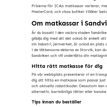
Priserna för ICA:s matkassar varierar, men
MasterCard, och vissa butiker tillåter be
Om matkassar i Sandv
Är du bosatt i den vackra staden Sandvike
glädja dig med att det också är enkelt at
sin industri, Jernverket, är också en pla
i de tätbevuxna delarna av Storvik, kan d
Sandviken och vill underlätta din matlagn
Hitta rätt matkasse för dig
På vår webbplats presenterar vi en transp
dig att hitta en matkasse som passar jus
och
aktuella rabattkoder
. Dessutom kan d
alternativ, barnvänliga rätter eller kansk
Tips innan du beställer