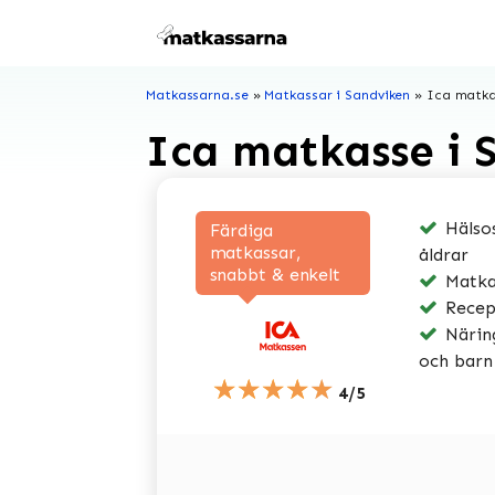
Hoppa
till
innehåll
Matkassarna.se
»
Matkassar i Sandviken
»
Ica matka
Ica matkasse i 
Hälsos
Färdiga
matkassar,
åldrar
snabbt & enkelt
Matkas
Recep
Näring
och barn
★★★★★
4/5