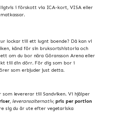
igtvis i förskott via ICA-kort, VISA eller
atkassar​​.
r lockar till ett lugnt boende? Då kan vi
ken, känd för sin bruksortshistoria och
vsett om du bor nära Göransson Arena eller
 till din dörr. För dig som bor i
örer som erbjuder just detta.
som levererar till Sandviken. Vi hjälper
riser
,
leveransalternativ
,
pris per portion
re sig du är ute efter vegetariska