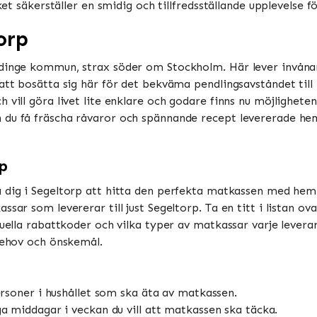
ket säkerställer en smidig och tillfredsställande upplevelse f
orp
dinge kommun, strax söder om Stockholm. Här lever invånarn
 att bosätta sig här för det bekväma pendlingsavståndet til
 vill göra livet lite enklare och godare finns nu möjligheten
du få fräscha råvaror och spännande recept levererade hem t
rp
a dig i Segeltorp att hitta den perfekta matkassen med hem
sar som levererar till just Segeltorp. Ta en titt i listan ova
tuella rabattkoder och vilka typer av matkassar varje levera
 behov och önskemål.
soner i hushållet som ska äta av matkassen.
middagar i veckan du vill att matkassen ska täcka.