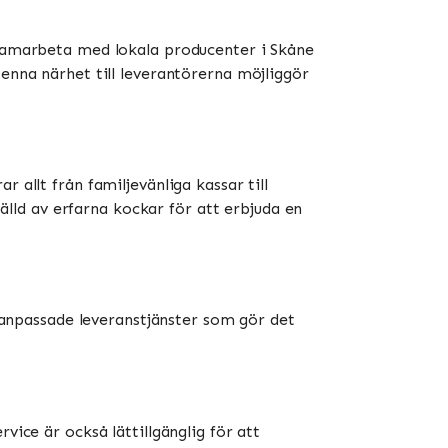
t samarbeta med lokala producenter i Skåne
Denna närhet till leverantörerna möjliggör
 allt från familjevänliga kassar till
ld av erfarna kockar för att erbjuda en
e anpassade leveranstjänster som gör det
vice är också lättillgänglig för att