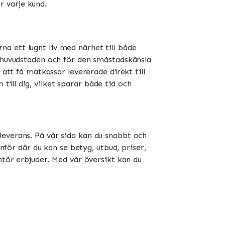
ör varje kund.
a ett lugnt liv med närhet till både
l huvudstaden och för den småstadskänsla
 att få matkassar levererade direkt till
ill dig, vilket sparar både tid och
leverans. På vår sida kan du snabbt och
nför där du kan se betyg, utbud, priser,
ntör erbjuder. Med vår översikt kan du