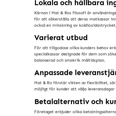
Lokala och hållbara in
Kärnan i Mat & Ros filosofi är användning
för att säkerställa att deras matkassar in
också en minskning av koldioxidavtrycket, v
Varierat utbud
För att tillgodose olika kunders behov erb
specialkassar designade för dem som söke
balanserad och smakrik måltidsplan.
Anpassade leveranstjä
Mat & Ro förstår vikten av flexibilitet, s
möjligt för kunder att välja leveransdaga
Betalalternativ och ku
Företaget erbjuder olika betalningsalterna