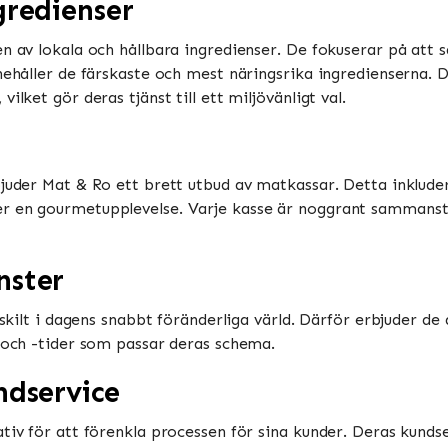
gredienser
en av lokala och hållbara ingredienser. De fokuserar på at
nehåller de färskaste och mest näringsrika ingredienserna. 
ilket gör deras tjänst till ett miljövänligt val.
juder Mat & Ro ett brett utbud av matkassar. Detta inkluderar
r en gourmetupplevelse. Varje kasse är noggrant sammanstäl
nster
ärskilt i dagens snabbt föränderliga värld. Därför erbjuder d
r och -tider som passar deras schema.
ndservice
tiv för att förenkla processen för sina kunder. Deras kundser