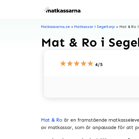
Hoppa
till
innehåll
Matkassarna.se
»
Matkassar i Segeltorp
»
Mat & Ro i
Mat & Ro i Sege
★★★★★
4/5
Mat & Ro
är en framstående matkasselevera
av matkassar, som är anpassade för att pas