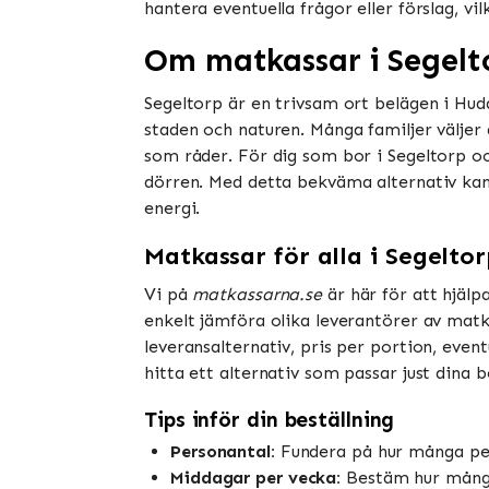
hantera eventuella frågor eller förslag, vil
Om matkassar i Segelt
Segeltorp är en trivsam ort belägen i Hud
staden och naturen. Många familjer väljer
som råder. För dig som bor i Segeltorp och
dörren. Med detta bekväma alternativ kan 
energi.
Matkassar för alla i Segelto
Vi på
matkassarna.se
är här för att hjälp
enkelt jämföra olika leverantörer av matkas
leveransalternativ, pris per portion, even
hitta ett alternativ som passar just dina
Tips inför din beställning
Personantal:
Fundera på hur många per
Middagar per vecka:
Bestäm hur många 