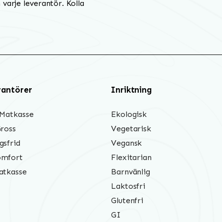
varje leverantör. Kolla
rantörer
Inriktning
 Matkasse
Ekologisk
Gross
Vegetarisk
gsfrid
Vegansk
mfort
Flexitarian
atkasse
Barnvänlig
Laktosfri
Glutenfri
GI