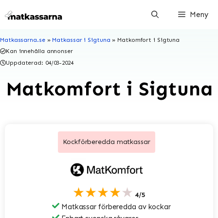
Hoppa
Meny
till
innehåll
Matkassarna.se
»
Matkassar i Sigtuna
»
Matkomfort i Sigtuna
Kan innehålla annonser
Uppdaterad:
04/03-2024
Matkomfort i Sigtuna
Kockförberedda matkassar
★★★★★
4/5
Matkassar förberedda av kockar