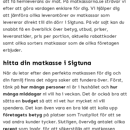
att få hemleverans av mat. På matkassarna.se strävar vi
efter att göra vardagen enklare för dig. Vi hjälper dig
att jämföra olika leverantörer av matkassar som
levererar direkt till din dörr i Sigtuna. På vår sajt kan du
snabbt få en överblick över betyg, utbud, priser,
leveranstider, pris per portion, aktuella rabattkoder
samt olika sorters matkassar som de olika företagen
erbjuder.
hitta din matkasse i Sigtuna
När du letar efter den perfekta matkassen för dig och
din familj finns det några saker att fundera över. Först,
tänk på
hur många personer
ni är i hushållet och
hur
många middagar
ni vill ha i veckan. Det är också bra att
sätta en
budget
så att ni vet hur mycket ni vill
spendera. Det kan även vara en bra idé att kolla upp
företagets betyg
på platser som Trustpilot för att se
vad andra kunder tycker. Slutligen, överväg antalet olika
recept
som ingår, för att säkerställa att matkassen