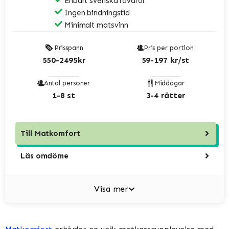
Enbart svenska råvaror
Ingen bindningstid
Minimalt matsvinn
Prisspann
Pris per portion
550-2495kr
59-197 kr/st
Antal personer
Middagar
1-8 st
3-4 rätter
Till
Matkomfort
Läs omdöme
Visa mer