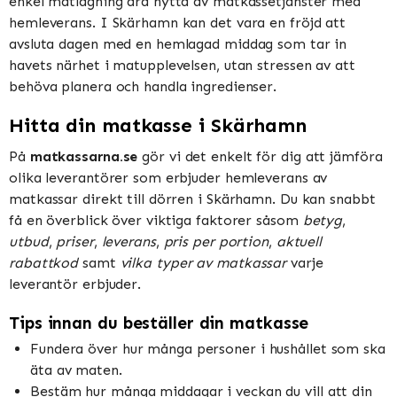
enkel matlagning dra nytta av matkassetjänster med
hemleverans. I Skärhamn kan det vara en fröjd att
avsluta dagen med en hemlagad middag som tar in
havets närhet i matupplevelsen, utan stressen av att
behöva planera och handla ingredienser.
Hitta din matkasse i Skärhamn
På
matkassarna.se
gör vi det enkelt för dig att jämföra
olika leverantörer som erbjuder hemleverans av
matkassar direkt till dörren i Skärhamn. Du kan snabbt
få en överblick över viktiga faktorer såsom
betyg
,
utbud
,
priser
,
leverans
,
pris per portion
,
aktuell
rabattkod
samt
vilka typer av matkassar
varje
leverantör erbjuder.
Tips innan du beställer din matkasse
Fundera över hur många personer i hushållet som ska
äta av maten.
Bestäm hur många middagar i veckan du vill att din