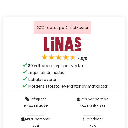
20% rabatt på 2 matkassar
★★★★★
4.5/5
80 valbara recept per vecka
Ingen bindningstid
Lokala råvaror
Nordens största leverantör av matkassar
Prisspann
Pris per portion
659-1099kr
55-110kr /st
Antal personer
Middagar
2-4
3-5