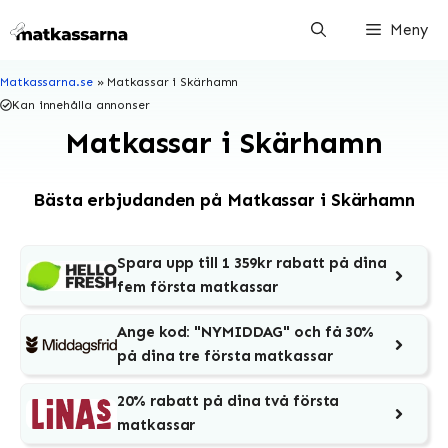
Hoppa
Meny
till
innehåll
Matkassarna.se
»
Matkassar i Skärhamn
Kan innehålla annonser
Matkassar i Skärhamn
Bästa erbjudanden på Matkassar i Skärhamn
Spara upp till 1 359kr rabatt på dina
fem första matkassar
Ange kod: "NYMIDDAG" och få 30%
på dina tre första matkassar
20% rabatt på dina två första
matkassar