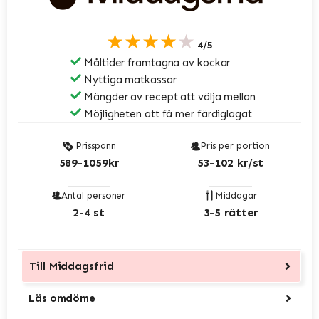
★★★★★
4/5
Måltider framtagna av kockar
Nyttiga matkassar
Mängder av recept att välja mellan
Möjligheten att få mer färdiglagat
Prisspann
Pris per portion
589-1059kr
53-102 kr/st
Antal personer
Middagar
2-4 st
3-5 rätter
Till
Middagsfrid
Läs omdöme