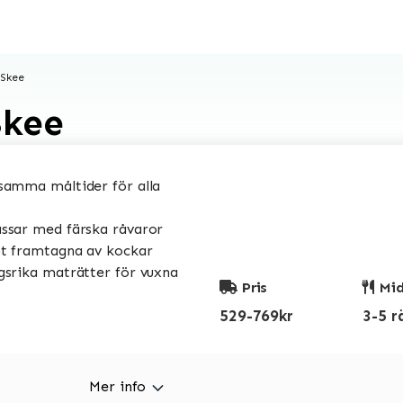
 Skee
Skee
amma måltider för alla
sar med färska råvaror
t framtagna av kockar
srika maträtter för vuxna
Pris
Mid
529-769kr
3-5 r
Mer info