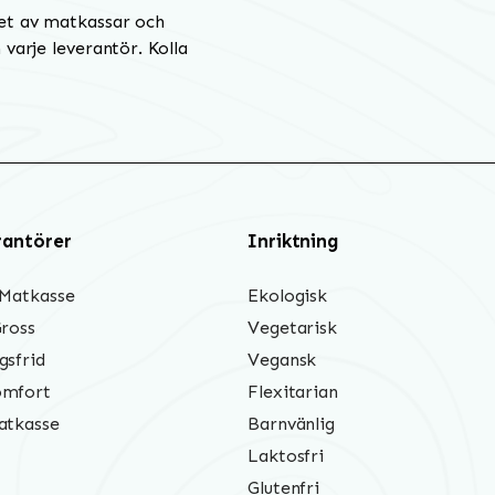
et av matkassar och
varje leverantör. Kolla
rantörer
Inriktning
 Matkasse
Ekologisk
Gross
Vegetarisk
gsfrid
Vegansk
mfort
Flexitarian
atkasse
Barnvänlig
Laktosfri
Glutenfri