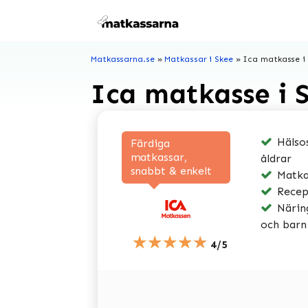
Hoppa
till
innehåll
Matkassarna.se
»
Matkassar i Skee
»
Ica matkasse i
Ica matkasse i 
Hälsos
Färdiga
matkassar,
åldrar
snabbt & enkelt
Matkas
Recep
Näring
och barn
★★★★★
4/5