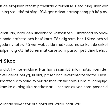
 de erbjuder oftast prisvärda alternativ. Betalning sker vanl
talning vid uthämtning. ICA ger också bonuspoäng på köp av m
alands län, nära den underbara västkusten. Omringad av vack
både bofasta och besökare. För dig som bor i Skee och vi
t goda nyheter. På vår webbsida matkassarna.se kan du enke
jälper dig att hitta en matkasse som passar just dina behov
i Skee
a ditt liv lite enklare. Här har vi samlat information om de
 över deras betyg, utbud, priser och leveransalternativ. Des
rmation om vilka typer av matkassar som finns tillgängliga.
r kanske ekologiska matkassar – här ser du vad som passar d
öljande saker för att göra ett välgrundat val: