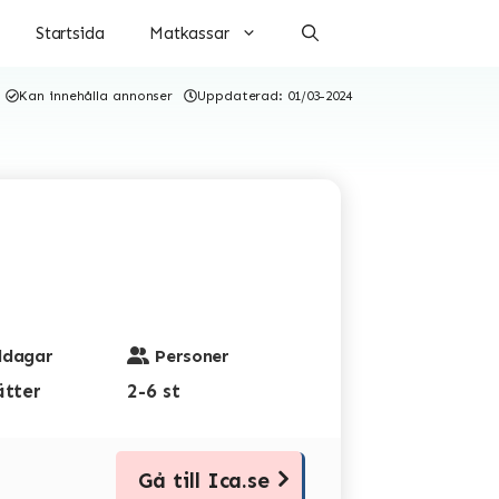
Startsida
Matkassar
Kan innehålla annonser
Uppdaterad:
01/03-2024
dagar
Personer
ätter
2-6 st
Gå till Ica.se