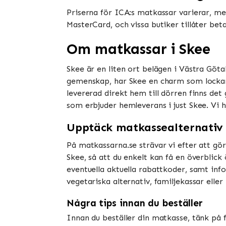
Priserna för ICA:s matkassar varierar, men
MasterCard, och vissa butiker tillåter be
Om matkassar i Skee
Skee är en liten ort belägen i Västra Göt
gemenskap, har Skee en charm som lockar 
levererad direkt hem till dörren finns de
som erbjuder hemleverans i just Skee. Vi h
Upptäck matkassealternativ 
På matkassarna.se strävar vi efter att gör
Skee, så att du enkelt kan få en överblick
eventuella aktuella rabattkoder, samt info
vegetariska alternativ, familjekassar elle
Några tips innan du beställer
Innan du beställer din matkasse, tänk på f