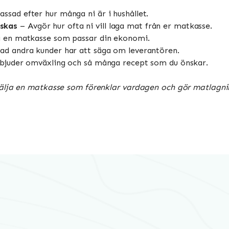
ssad efter hur många ni är i hushållet.
skas
– Avgör hur ofta ni vill laga mat från er matkasse.
ta en matkasse som passar din ekonomi.
ad andra kunder har att säga om leverantören.
erbjuder omväxling och så många recept som du önskar.
lja en matkasse som förenklar vardagen och gör matlagninge