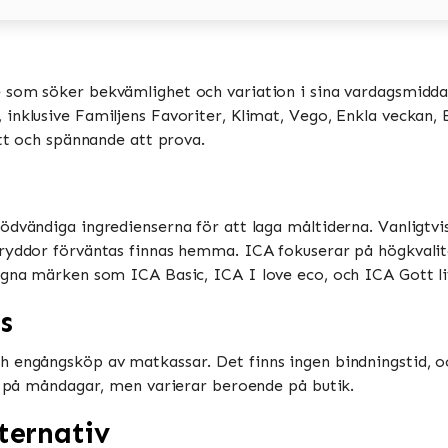
e som söker bekvämlighet och variation i sina vardagsmiddag
nklusive Familjens Favoriter, Klimat, Vego, Enkla veckan, Bi
tt och spännande att prova​​.
ödvändiga ingredienserna för att laga måltiderna. Vanligtv
ryddor förväntas finnas hemma​​. ICA fokuserar på högkvalit
gna märken som ICA Basic, ICA I love eco, och ICA Gott liv​
s
h engångsköp av matkassar. Det finns ingen bindningstid, o
 på måndagar, men varierar beroende på butik​​​​.
ternativ